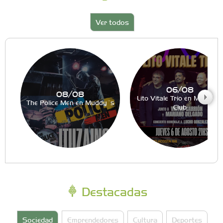
Ver todos
06/08
08/08
Lito Vitale Trio en Muddy´s
The Police Men en Muddy´s
Club
Destacadas
Sociedad
Emprendedores
Cultura
Deportes