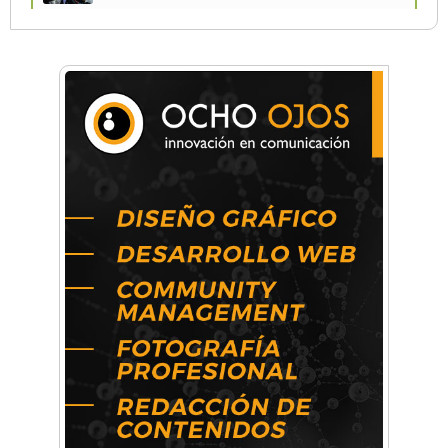
La Universidad de Morón llevó su innovación
educativa a Estados Unidos
Una compañía teatral de Castelar competirá
por el Premio FEBA Cultura
La primera vez que Eva Perón voló en avión lo
hizo desde Morón
Mariana Croce: "Hoy las empresas necesitan
un asesoramiento integral para crecer con
seguridad"
Música, teatro, yoga, danza y mucho más:
Conocé todos los talleres para aprender y
disfrutar en la Zona Oeste