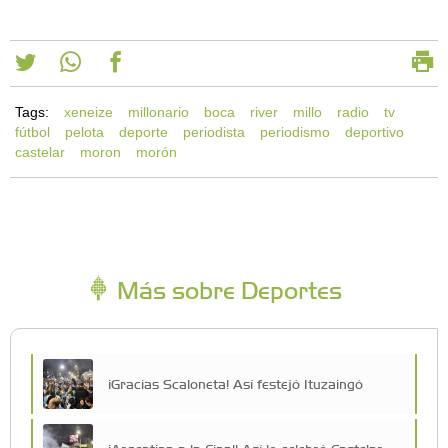
Tags:
xeneize
millonario
boca
river
millo
radio
tv
fútbol
pelota
deporte
periodista
periodismo
deportivo
castelar
moron
morón
Más sobre Deportes
¡Gracias Scaloneta! Así festejó Ituzaingó