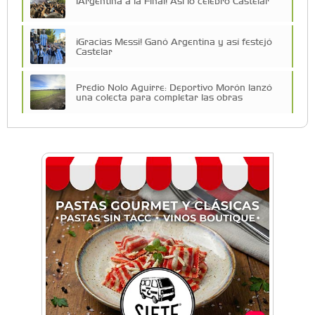
¡Argentina a la Final! Así lo celebró Castelar
¡Gracias Messi! Ganó Argentina y así festejó
Castelar
Predio Nolo Aguirre: Deportivo Morón lanzó
una colecta para completar las obras
El Club Morón volvió al Torneo Federal de
Básquet después de más de 40 años
Facundo Rojas Manera: “Quiero dejar a la
Argentina en lo más alto”
Descubrí la historia desconocida de los arcos
del Club GEI
Club Morón celebró sus 127 años con un
fiestón
Fútbol, familia y solidaridad: 30 años del