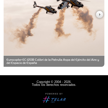
Casa Berta
Clima Castelar
CONSERVAS YAMASIRO
Eurocopter EC-120B Colibrí de la Patrulla Aspa del Ejército del Aire y
Cubanico´s - Cubanitos Rellenos!
del Espacio de España
Damiano Men´s Club
Copyright © 2004 - 2026.
Todos los derechos reservados.
Denisi Market
POWERED BY