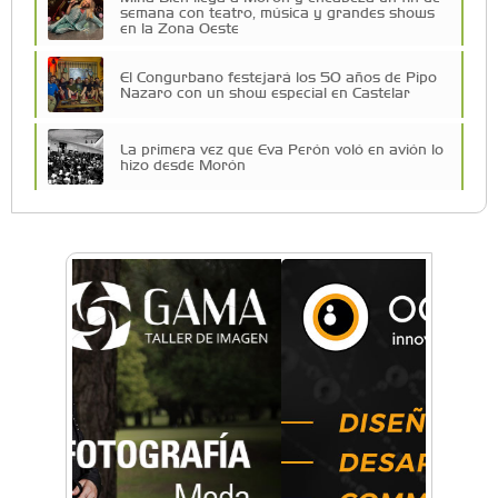
semana con teatro, música y grandes shows
en la Zona Oeste
El Congurbano festejará los 50 años de Pipo
Nazaro con un show especial en Castelar
La primera vez que Eva Perón voló en avión lo
hizo desde Morón
Una compañía teatral de Castelar competirá
por el Premio FEBA Cultura
Mariana Croce: "Hoy las empresas necesitan
un asesoramiento integral para crecer con
seguridad"
Música, teatro, yoga, danza y mucho más:
Conocé todos los talleres para aprender y
disfrutar en la Zona Oeste