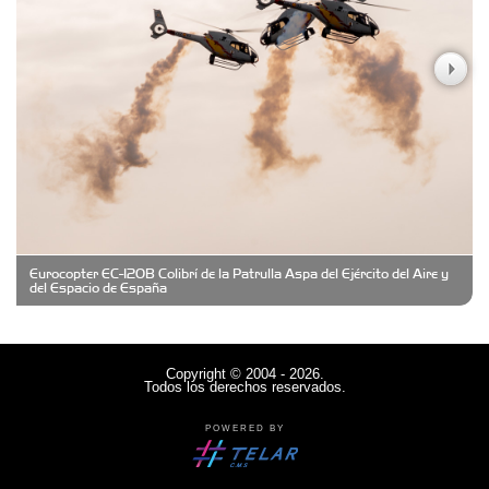
Casa Berta
Clima Castelar
CONSERVAS YAMASIRO
Eurocopter EC-120B Colibrí de la Patrulla Aspa del Ejército del Aire y
Cubanico´s - Cubanitos Rellenos!
del Espacio de España
Damiano Men´s Club
Copyright © 2004 - 2026.
Todos los derechos reservados.
Denisi Market
POWERED BY