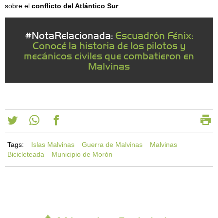
sobre el
conflicto del Atlántico Sur
.
#NotaRelacionada:
Escuadrón Fénix:
Conocé la historia de los pilotos y
mecánicos civiles que combatieron en
Malvinas
Tags:
Islas Malvinas
Guerra de Malvinas
Malvinas
Bicicleteada
Municipio de Morón