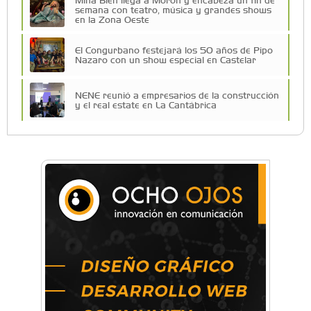
semana con teatro, música y grandes shows
en la Zona Oeste
El Congurbano festejará los 50 años de Pipo
Nazaro con un show especial en Castelar
NENE reunió a empresarios de la construcción
y el real estate en La Cantábrica
Una compañía teatral de Castelar competirá
por el Premio FEBA Cultura
La primera vez que Eva Perón voló en avión lo
hizo desde Morón
Mariana Croce: "Hoy las empresas necesitan
un asesoramiento integral para crecer con
seguridad"
Música, teatro, yoga, danza y mucho más:
Conocé todos los talleres para aprender y
disfrutar en la Zona Oeste