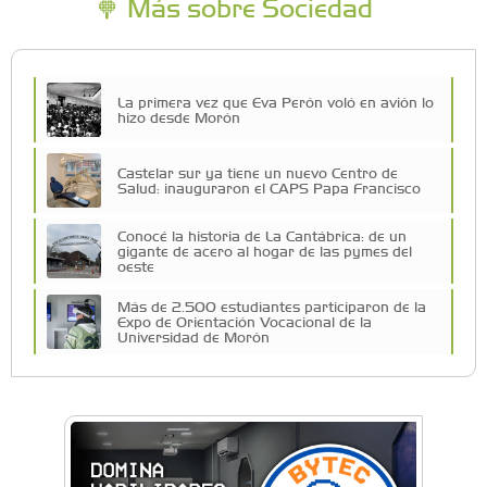
Más sobre Sociedad
La primera vez que Eva Perón voló en avión lo
hizo desde Morón
Castelar sur ya tiene un nuevo Centro de
Salud: inauguraron el CAPS Papa Francisco
Conocé la historia de La Cantábrica: de un
gigante de acero al hogar de las pymes del
oeste
Más de 2.500 estudiantes participaron de la
Expo de Orientación Vocacional de la
Universidad de Morón
A 19 años de la nevada histórica: ¿puede
volver a nevar en Castelar?
De Castelar a Júpiter: Conocé la historia del
vecino que mapeó la luna hacia la que viaja
Castelar Digital