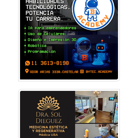
Dr. Omar Battilana: casi cuatro décadas de
odontología en Castelar con una premisa que
no cambió
Emiliano Brancciari inauguró "El Banquito de
Norita", el nuevo ciclo cultural de la Casa
Museo Nora Cortiñas
No funcionará el Ferrocarril Sarmiento por
cuatro días
¡Sí, prometo! Miles de estudiantes de Morón
prometieron lealtad a la bandera
Empresas, emprendedores y cultura se
reunieron en Expo Morón Se Muestra
Empezá a estudiar en agosto: la Universidad
de Morón abrió las inscripciones para el
segundo cuatrimestre