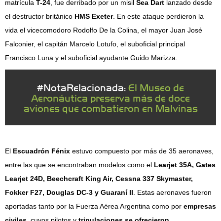
matrícula
T-24
, fue derribado por un misil
Sea Dart
lanzado desde
el destructor británico
HMS Exeter
. En este ataque perdieron la
vida el vicecomodoro Rodolfo De la Colina, el mayor Juan José
Falconier, el capitán Marcelo Lotufo, el suboficial principal
Francisco Luna y el suboficial ayudante Guido Marizza.​
#NotaRelacionada:
El Museo de
Aeronáutica preserva más de doce
aviones que combatieron en Malvinas
El
Escuadrón Fénix
estuvo compuesto por más de 35 aeronaves,
entre las que se encontraban modelos como el
Learjet 35A, Gates
Learjet 24D, Beechcraft King Air, Cessna 337 Skymaster,
Fokker F27, Douglas DC-3 y Guaraní II
. Estas aeronaves fueron
aportadas tanto por la Fuerza Aérea Argentina como por
empresas
civiles
, cuyos pilotos y
tripulaciones se ofrecieron