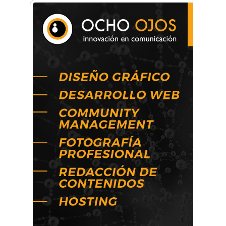
Una compañía teatral de Castelar competirá
por el Premio FEBA Cultura
La primera vez que Eva Perón voló en avión lo
hizo desde Morón
Mariana Croce: "Hoy las empresas necesitan
un asesoramiento integral para crecer con
seguridad"
Música, teatro, yoga, danza y mucho más:
Conocé todos los talleres para aprender y
disfrutar en la Zona Oeste