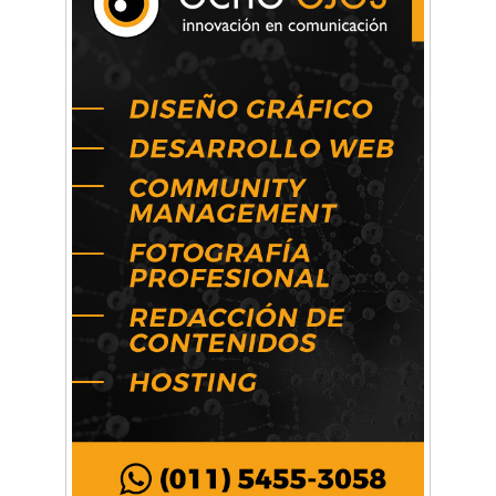
Arq. Horacio Alejandro Sánchez
Artística ApasionArte
Artística Catalina
Artística Veral
BAIC Ramos Mejía
Brisé Estudio de Danzas
Buenos Aires Equipar