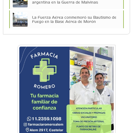
argentina en la Guerra de Malvinas
La Fuerza Aérea conmemoró su Bautismo de
Fuego en la Base Aérea de Morón
Morón impulsa su polo aeronáutico con la
nueva Mesa Aeronáutica
El Museo Nacional de Aeronáutica recordó la
Guerra de Malvinas con una visita guiada
especial
Morón: Conocé los aviones que combatieron
en la Guerra de Malvinas
Cielos Abiertos: Morón fue sede del evento que
impulsa la inclusión de la mujer en la aviación
Festival aéreo: El cielo de General Rodríguez se
llenó de aviones
Festival aéreo: llega la Convención en Vuelo de