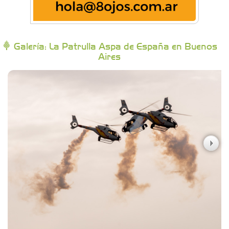
Bytec Academy
Galería: La Patrulla Aspa de España en Buenos
Aires
Campoy Federik - Productores Asesores de
Seguros
Carniceria y granja El Viejo Peña
Casa Berta
Clima Castelar
CONSERVAS YAMASIRO