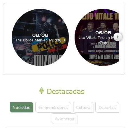
06/08
08/08
Lito Vitale Trio en Muddy´s
The Police Men en Muddy´s
Club
Destacadas
Sociedad
Emprendedores
Cultura
Deportes
Avioneros