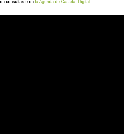
den consultarse en
la Agenda de Castelar Digital
.