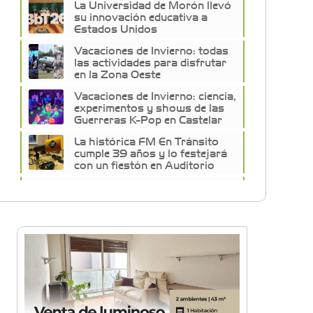
La Universidad de Morón llevó
su innovación educativa a
Estados Unidos
Vacaciones de Invierno: todas
las actividades para disfrutar
en la Zona Oeste
Vacaciones de Invierno: ciencia,
experimentos y shows de las
Guerreras K-Pop en Castelar
La histórica FM En Tránsito
cumple 39 años y lo festejará
con un fiestón en Auditorio
Oeste
Sexo, deseo y vínculos: La Lic.
Cecilia Ce llega a Morón con
"Encendé tu motor"
Silvia Villalba presentó Caudal
Interno: "Tiene que ver con el
mensaje que quiero entregar
desde mi ser"
Planspiel: Conocé la
experiencia educativa en
alemán que reunió a
estudiantes de Hurlingham y