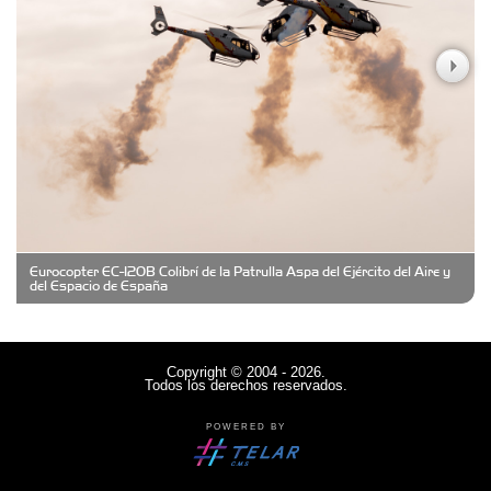
Casa Berta
Clima Castelar
CONSERVAS YAMASIRO
Eurocopter EC-120B Colibrí de la Patrulla Aspa del Ejército del Aire y
Cubanico´s - Cubanitos Rellenos!
del Espacio de España
Damiano Men´s Club
Copyright © 2004 - 2026.
Todos los derechos reservados.
Denisi Market
POWERED BY