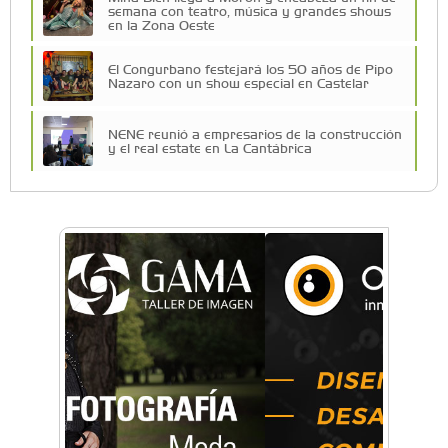
semana con teatro, música y grandes shows
en la Zona Oeste
El Congurbano festejará los 50 años de Pipo
Nazaro con un show especial en Castelar
NENE reunió a empresarios de la construcción
y el real estate en La Cantábrica
La Universidad de Morón llevó su innovación
educativa a Estados Unidos
Una compañía teatral de Castelar competirá
por el Premio FEBA Cultura
La primera vez que Eva Perón voló en avión lo
hizo desde Morón
Mariana Croce: "Hoy las empresas necesitan
un asesoramiento integral para crecer con
seguridad"