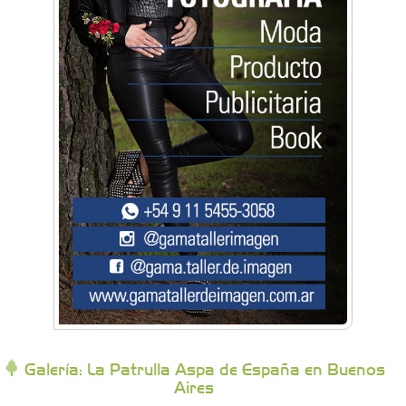
Artística Catalina
Artística Veral
BAIC Ramos Mejía
Brisé Estudio de Danzas
Buenos Aires Equipar
Bytec Academy
Galería: La Patrulla Aspa de España en Buenos
Aires
Campoy Federik - Productores Asesores de