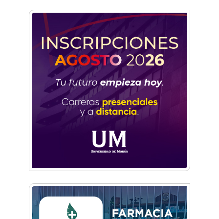
Básquet después de más de 40 años
Facundo Rojas Manera: “Quiero dejar a la
Argentina en lo más alto”
Descubrí la historia desconocida de los arcos
del Club GEI
Club Morón celebró sus 127 años con un
fiestón
Fútbol, familia y solidaridad: 30 años del
torneo de Ex Alumnos del Colegio San José de
Morón
Bajo las estrellas: miles de vecinos corrieron
por Castelar Norte
Morón corre de noche: llega la primera edición
del evento atlético en Castelar
Carreras Legendarias reunió autos, motos y