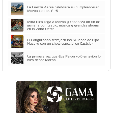
La Fuerza Aérea celebrará su cumpleaños en
Morón con los F-16
Mina Bien llega a Morón y encabeza un fin de
semana con teatro, música y grandes shows
en la Zona Oeste
El Congurbano festejará los 50 años de Pipo
Nazaro con un show especial en Castelar
La primera vez que Eva Perón voló en avión lo
hizo desde Morón
Una compañía teatral de Castelar competirá
por el Premio FEBA Cultura
Mariana Croce: "Hoy las empresas necesitan
un asesoramiento integral para crecer con
seguridad"
Música, teatro, yoga, danza y mucho más:
Conocé todos los talleres para aprender y
disfrutar en la Zona Oeste