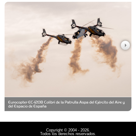
Seguros
Carniceria y granja El Viejo Peña
Casa Berta
Clima Castelar
CONSERVAS YAMASIRO
Eurocopter EC-120B Colibrí de la Patrulla Aspa del Ejército del Aire y
Cubanico´s - Cubanitos Rellenos!
del Espacio de España
Damiano Men´s Club
Copyright © 2004 - 2026.
Todos los derechos reservados.