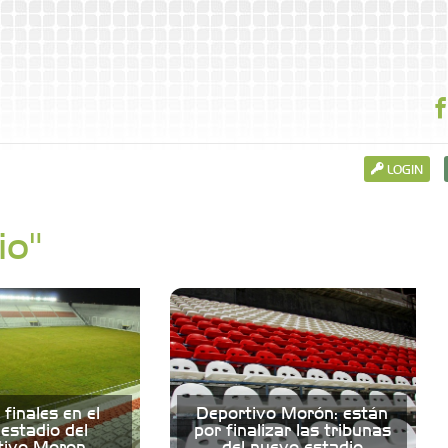
LOGIN
io"
 finales en el
Deportivo Morón: están
estadio del
por finalizar las tribunas
tivo Moron
del nuevo estadio