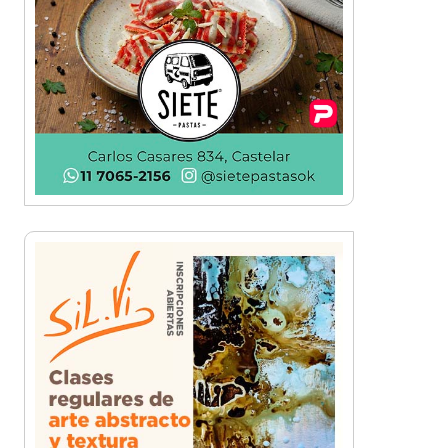
Una organización en
expansión: Pamela Álvarez y
su enfoque integral en seguros
La mejor berenjena en
escabeche está en la Zona
Oeste
Viva Fest llenó la plaza San
Martín de Haedo con música,
feria y familias