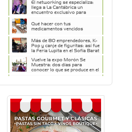
El networking se especializa:
llega a La Cantábrica un
encuentro exclusivo para
empresarios de la construcción
Qué hacer con tus
medicamentos vencidos
Más de 80 emprendedores, K-
Pop y canje de figuritas: así fue
la Feria Lupita en el Sofía Barat
Vuelve la expo Morón Se
Muestra: dos días para
conocer lo que se produce en el
distrito
Historias con Toque
Venezolano: Tequeños, la
esencia del sabor y la alegría
en un bocado
Build With AI: Google
Developer Groups Castelar
llevó charlas de IA a BYTEC
Lunettes de vegetales y
corazón de mozzarella: El paso
a paso para una pasta de autor