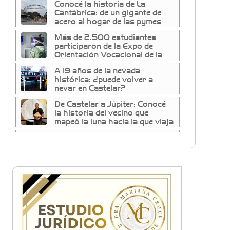
Conocé la historia de La
Cantábrica: de un gigante de
acero al hogar de las pymes
del oeste
Más de 2.500 estudiantes
participaron de la Expo de
Orientación Vocacional de la
Universidad de Morón
A 19 años de la nevada
histórica: ¿puede volver a
nevar en Castelar?
De Castelar a Júpiter: Conocé
la historia del vecino que
mapeó la luna hacia la que viaja
Castelar Digital
Dr. Omar Battilana: casi cuatro
décadas de odontología en
Castelar con una premisa que
no cambió
Emiliano Brancciari inauguró
"El Banquito de Norita", el
nuevo ciclo cultural de la Casa
Museo Nora Cortiñas
No funcionará el Ferrocarril
Sarmiento por cuatro días