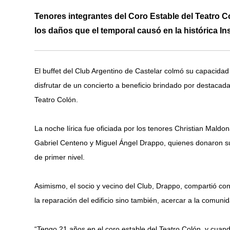
Tenores integrantes del Coro Estable del Teatro Co
los daños que el temporal causó en la histórica In
El buffet del Club Argentino de Castelar colmó su capacida
disfrutar de un concierto a beneficio brindado por destacad
Teatro Colón.
La noche lírica fue oficiada por los tenores Christian Mald
Gabriel Centeno y Miguel Ángel Drappo, quienes donaron su
de primer nivel.
Asimismo, el socio y vecino del Club, Drappo, compartió con 
la reparación del edificio sino también, acercar a la comunid
“Tengo 21 años en el coro estable del Teatro Colón, y cuand