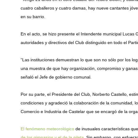
cuatro caballeros y cuatro damas, hay nueve cantantes jóve
en su barrio.
En el acto, se hizo presente el Intendente municipal Lucas 
autoridades y directivos del Club distinguido en todo el Part
“Las instituciones demuestran lo que son no sólo por los lo
una muestra de que hay organización, compromiso y ganas de 
señaló el Jefe de gobierno comunal.
Por su parte, el Presidente del Club, Norberto Castello, est
condiciones y agradeció la colaboración de la comunidad, l
Comercio e Industria de Castelar que se encargó de la orga
El fenómeno meteorológico
de inusuales características qu
de los gimnasios y el de la pileta
. Sin embargo, con esfuerz