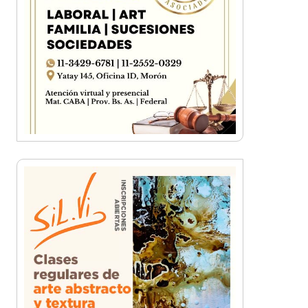
¡Sí, prometo! Miles de
estudiantes de Morón
prometieron lealtad a la
bandera
Empresas, emprendedores y
cultura se reunieron en Expo
Morón Se Muestra
Empezá a estudiar en agosto:
la Universidad de Morón abrió
las inscripciones para el
segundo cuatrimestre