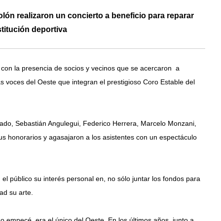
lón realizaron un concierto a beneficio para reparar
stitución deportiva
d con la presencia de socios y vecinos que se acercaron a
as voces del Oeste que integran el prestigioso Coro Estable del
onado, Sebastián Angulegui, Federico Herrera, Marcelo Monzani,
s honorarios y agasajaron a los asistentes con un espectáculo
el público su interés personal en, no sólo juntar los fondos para
ad su arte.
o empecé, era el único del Oeste. En los últimos años, junto a