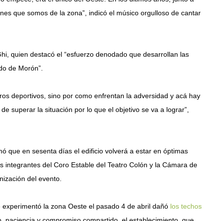
nes que somos de la zona”, indicó el músico orgulloso de cantar
Ghi, quien destacó el “esfuerzo denodado que desarrollan las
ido de Morón”.
gros deportivos, sino por como enfrentan la adversidad y acá hay
superar la situación por lo que el objetivo se va a lograr”,
imó que en sesenta días el edificio volverá a estar en óptimas
os integrantes del Coro Estable del Teatro Colón y la Cámara de
nización del evento.
e experimentó la zona Oeste el pasado 4 de abril dañó
l
os techos
o, paciencia y compromiso compartido, el establecimiento, que