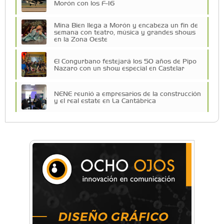
Morón con los F-16
Mina Bien llega a Morón y encabeza un fin de
semana con teatro, música y grandes shows
en la Zona Oeste
El Congurbano festejará los 50 años de Pipo
Nazaro con un show especial en Castelar
NENE reunió a empresarios de la construcción
y el real estate en La Cantábrica
Una compañía teatral de Castelar competirá
por el Premio FEBA Cultura
La primera vez que Eva Perón voló en avión lo
hizo desde Morón
Mariana Croce: "Hoy las empresas necesitan
un asesoramiento integral para crecer con
seguridad"
Música, teatro, yoga, danza y mucho más: