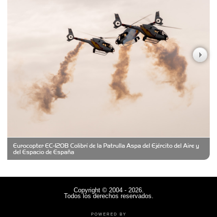
Carniceria y granja El Viejo Peña
Casa Berta
Clima Castelar
CONSERVAS YAMASIRO
Eurocopter EC-120B Colibrí de la Patrulla Aspa del Ejército del Aire y
Cubanico´s - Cubanitos Rellenos!
del Espacio de España
Damiano Men´s Club
Copyright © 2004 - 2026.
Todos los derechos reservados.
Denisi Market
POWERED BY