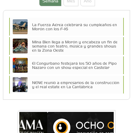
Semana
Mes
Año
La Fuerza Aérea celebrará su cumpleaños en
Morón con los F-16
Mina Bien llega a Morón y encabeza un fin de
semana con teatro, música y grandes shows
en la Zona Oeste
El Congurbano festejará los 50 años de Pipo
Nazaro con un show especial en Castelar
NENE reunió a empresarios de la construcción
y el real estate en La Cantábrica
La Universidad de Morón llevó su innovación
educativa a Estados Unidos
Una compañía teatral de Castelar competirá
por el Premio FEBA Cultura