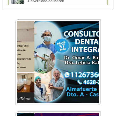
Universidad de Morón
A 19 años de la nevada histórica: ¿puede
volver a nevar en Castelar?
De Castelar a Júpiter: Conocé la historia del
vecino que mapeó la luna hacia la que viaja
Castelar Digital
Dr. Omar Battilana: casi cuatro décadas de
odontología en Castelar con una premisa que
no cambió
Emiliano Brancciari inauguró "El Banquito de
Norita", el nuevo ciclo cultural de la Casa
Museo Nora Cortiñas
No funcionará el Ferrocarril Sarmiento por
cuatro días
¡Sí, prometo! Miles de estudiantes de Morón
prometieron lealtad a la bandera
Empresas, emprendedores y cultura se