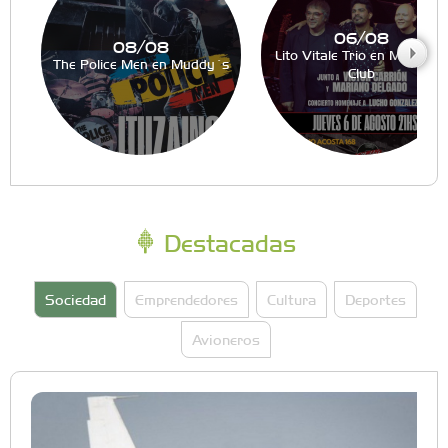
06/08
08/08
Lito Vitale Trio en Muddy´s
The Police Men en Muddy´s
Club
Destacadas
Sociedad
Emprendedores
Cultura
Deportes
Avioneros