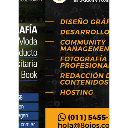
La primera vez que Eva Perón voló en avión lo
hizo desde Morón
Mariana Croce: "Hoy las empresas necesitan
un asesoramiento integral para crecer con
seguridad"
Música, teatro, yoga, danza y mucho más:
Conocé todos los talleres para aprender y
disfrutar en la Zona Oeste