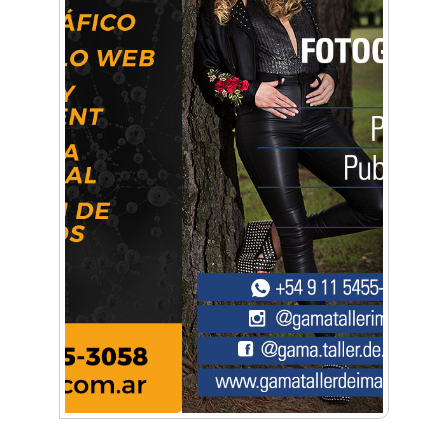
Artística ApasionArte
Artística Catalina
Artística Veral
BAIC Ramos Mejía
Brisé Estudio de Danzas
Buenos Aires Equipar
Bytec Academy