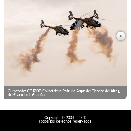
Carniceria y granja El Viejo Peña
Casa Berta
Clima Castelar
CONSERVAS YAMASIRO
Eurocopter EC-120B Colibrí de la Patrulla Aspa del Ejército del Aire y
Cubanico´s - Cubanitos Rellenos!
del Espacio de España
Damiano Men´s Club
Copyright © 2004 - 2026.
Todos los derechos reservados.