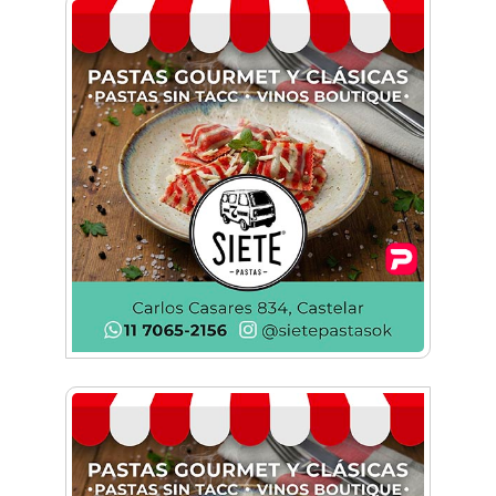
Vuelve la expo Morón Se Muestra: dos días
para conocer lo que se produce en el distrito
Historias con Toque Venezolano: Tequeños, la
esencia del sabor y la alegría en un bocado
Build With AI: Google Developer Groups
Castelar llevó charlas de IA a BYTEC
Lunettes de vegetales y corazón de
mozzarella: El paso a paso para una pasta de
autor
Una organización en expansión: Pamela
Álvarez y su enfoque integral en seguros
La mejor berenjena en escabeche está en la
Zona Oeste
Viva Fest llenó la plaza San Martín de Haedo
con música, feria y familias