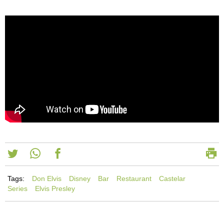
Tags:
Don Elvis
Disney
Bar
Restaurant
Castelar
Series
Elvis Presley