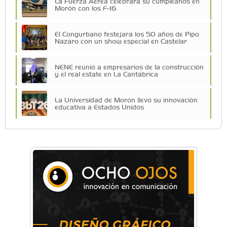
La Fuerza Aérea celebrará su cumpleaños en
Morón con los F-16
El Congurbano festejará los 50 años de Pipo
Nazaro con un show especial en Castelar
NENE reunió a empresarios de la construcción
y el real estate en La Cantábrica
La Universidad de Morón llevó su innovación
educativa a Estados Unidos
Una compañía teatral de Castelar competirá
por el Premio FEBA Cultura
La primera vez que Eva Perón voló en avión lo
hizo desde Morón
Mariana Croce: "Hoy las empresas necesitan
un asesoramiento integral para crecer con
seguridad"