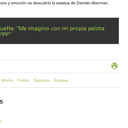
ausos y emoción se descubrió la estatua de Damián Akerman,
ette: “Me imagino con mi propia pelota
YPF”
Morón
Fútbol
Deportes
Estatua
S
l
.