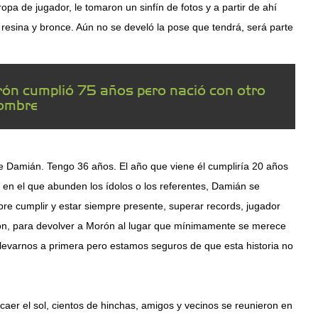
pa de jugador, le tomaron un sinfín de fotos y a partir de ahí
 resina y bronce. Aún no se develó la pose que tendrá, será parte
rón cumplió 75 años pero nació con otro
ombre
e Damián. Tengo 36 años. El año que viene él cumpliría 20 años
 en el que abunden los ídolos o los referentes, Damián se
pre cumplir y estar siempre presente, superar records, jugador
ón, para devolver a Morón al lugar que mínimamente se merece
e llevarnos a primera pero estamos seguros de que esta historia no
caer el sol, cientos de hinchas, amigos y vecinos se reunieron en