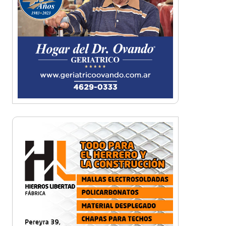
Bajo las estrellas: miles de
vecinos corrieron por Castelar
Norte
Morón corre de noche: llega la
primera edición del evento
atlético en Castelar
Carreras Legendarias reunió
autos, motos y aviones
históricos en Campo de Mayo