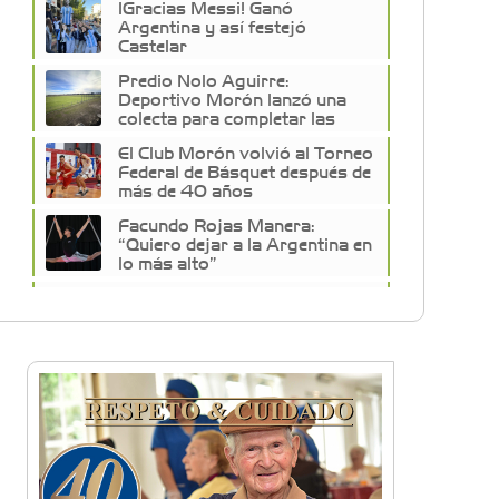
¡Gracias Messi! Ganó
Argentina y así festejó
Castelar
Predio Nolo Aguirre:
Deportivo Morón lanzó una
colecta para completar las
obras
El Club Morón volvió al Torneo
Federal de Básquet después de
más de 40 años
Facundo Rojas Manera:
“Quiero dejar a la Argentina en
lo más alto”
Descubrí la historia
desconocida de los arcos del
Club GEI
Club Morón celebró sus 127
años con un fiestón
Fútbol, familia y solidaridad:
30 años del torneo de Ex
Alumnos del Colegio San José
de Morón