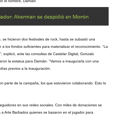
por el nombre, Damián.
eador: Akerman se despidió en Morón
e, se hicieron dos festivales de rock, hasta se subastó una
 a los fondos suficientes para materializar el reconocimiento. “La
, explicó, ante las consultas de Castelar Digital, Gonzalo
raron la estatua para Damián. “Vamos a inaugurarla con una
 días previos a la inauguración.
on parte de la campaña, los que estuvieron colaborando. Esto lo
 seguidores en sus redes sociales. Con miles de donaciones se
bra a Arte Barbados quienes se basaron en el jugador para