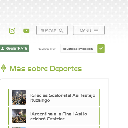
BUSCAR
MENÚ
REGISTRATE
NEWSLETTER
Más sobre Deportes
¡Gracias Scaloneta! Así festejó
Ituzaingó
¡Argentina a la Final! Así lo
celebró Castelar