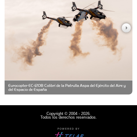
Carniceria y granja El Viejo Peña
Casa Berta
Clima Castelar
CONSERVAS YAMASIRO
Eurocopter EC-120B Colibrí de la Patrulla Aspa del Ejército del Aire y
Cubanico´s - Cubanitos Rellenos!
del Espacio de España
Damiano Men´s Club
Copyright © 2004 - 2026.
Todos los derechos reservados.
Denisi Market
POWERED BY