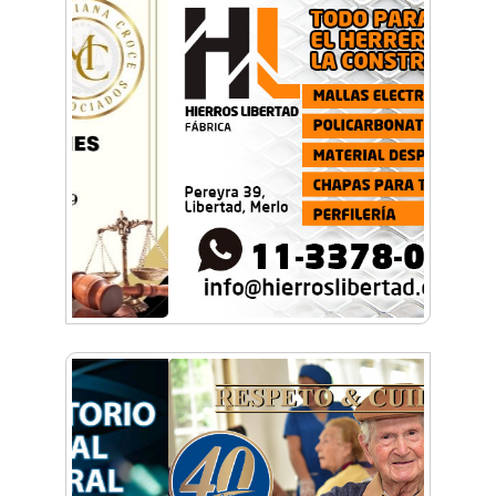
para conocer lo que se produce en el distrito
Historias con Toque Venezolano: Tequeños, la
esencia del sabor y la alegría en un bocado
Build With AI: Google Developer Groups
Castelar llevó charlas de IA a BYTEC
Lunettes de vegetales y corazón de
mozzarella: El paso a paso para una pasta de
autor
Una organización en expansión: Pamela
Álvarez y su enfoque integral en seguros
La mejor berenjena en escabeche está en la
Zona Oeste
Viva Fest llenó la plaza San Martín de Haedo
con música, feria y familias