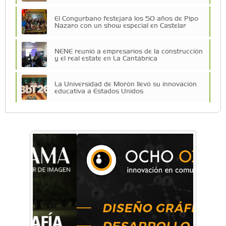
El Congurbano festejará los 50 años de Pipo
Nazaro con un show especial en Castelar
NENE reunió a empresarios de la construcción
y el real estate en La Cantábrica
La Universidad de Morón llevó su innovación
educativa a Estados Unidos
Una compañía teatral de Castelar competirá
por el Premio FEBA Cultura
La primera vez que Eva Perón voló en avión lo
hizo desde Morón
Mariana Croce: "Hoy las empresas necesitan
un asesoramiento integral para crecer con
seguridad"
Música, teatro, yoga, danza y mucho más:
Conocé todos los talleres para aprender y
disfrutar en la Zona Oeste