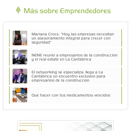
Más sobre Emprendedores
Mariana Croce: "Hoy las empresas necesitan
un asesoramiento integral para crecer con
seguridad"
NENE reunió a empresarios de la construcción
y el real estate en La Cantábrica
El networking se especializa: llega a La
Cantábrica un encuentro exclusivo para
empresarios de la construcción
Qué hacer con tus medicamentos vencidos
Más de 80 emprendedores, K-Pop y canje de
figuritas: así fue la Feria Lupita en el Sofía
Barat
Vuelve la expo Morón Se Muestra: dos días