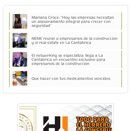
Mariana Croce: "Hoy las empresas necesitan
un asesoramiento integral para crecer con
seguridad"
NENE reunió a empresarios de la construcción
y el real estate en La Cantábrica
El networking se especializa: llega a La
Cantábrica un encuentro exclusivo para
empresarios de la construcción
Qué hacer con tus medicamentos vencidos
Más de 80 emprendedores, K-Pop y canje de
figuritas: así fue la Feria Lupita en el Sofía
Barat
Vuelve la expo Morón Se Muestra: dos días
para conocer lo que se produce en el distrito