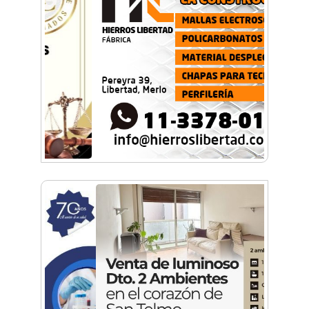
Historias con Toque Venezolano: Tequeños, la
esencia del sabor y la alegría en un bocado
Build With AI: Google Developer Groups
Castelar llevó charlas de IA a BYTEC
Lunettes de vegetales y corazón de
mozzarella: El paso a paso para una pasta de
autor
Una organización en expansión: Pamela
Álvarez y su enfoque integral en seguros
La mejor berenjena en escabeche está en la
Zona Oeste
Viva Fest llenó la plaza San Martín de Haedo
con música, feria y familias