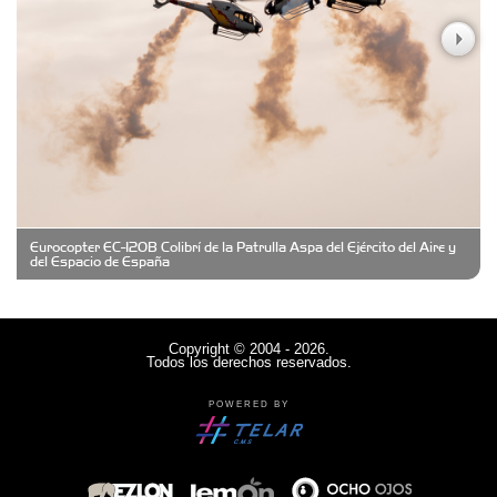
Casa Berta
Clima Castelar
CONSERVAS YAMASIRO
Eurocopter EC-120B Colibrí de la Patrulla Aspa del Ejército del Aire y
Cubanico´s - Cubanitos Rellenos!
del Espacio de España
Damiano Men´s Club
Copyright © 2004 - 2026.
Todos los derechos reservados.
Denisi Market
POWERED BY
Deutsche Schule Hurlingham