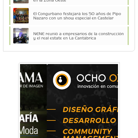
El Congurbano festejará los 50 años de Pipo
Nazaro con un show especial en Castelar
NENE reunió a empresarios de la construcción
y el real estate en La Cantábrica
Una compañía teatral de Castelar competirá
por el Premio FEBA Cultura
La primera vez que Eva Perón voló en avión lo
hizo desde Morón
Mariana Croce: "Hoy las empresas necesitan
un asesoramiento integral para crecer con
seguridad"
Música, teatro, yoga, danza y mucho más:
Conocé todos los talleres para aprender y
disfrutar en la Zona Oeste