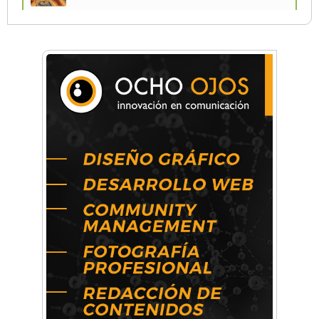
Una compañía teatral de Castelar competirá
por el Premio FEBA Cultura
La primera vez que Eva Perón voló en avión lo
hizo desde Morón
Mariana Croce: "Hoy las empresas necesitan
un asesoramiento integral para crecer con
seguridad"
Música, teatro, yoga, danza y mucho más:
Conocé todos los talleres para aprender y
disfrutar en la Zona Oeste