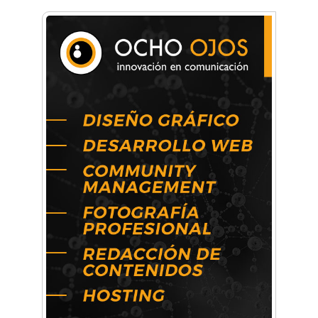
Anahata - Tu comunidad de bienestar y
crecimiento personal
Arq. Horacio Alejandro Sánchez
Artística ApasionArte
Artística Catalina
Artística Veral
BAIC Ramos Mejía
Brisé Estudio de Danzas