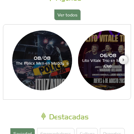
Ver todos
06/08
08/08
Lito Vitale Trio en Muddy´s
The Police Men en Muddy´s
Club
Destacadas
Sociedad
Emprendedores
Cultura
Deportes