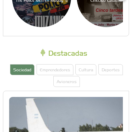
The Police Men en Muddy´s
Cineclub Castelar
Destacadas
Sociedad
Emprendedores
Cultura
Deportes
Avioneros