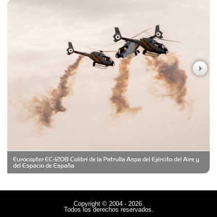
Carniceria y granja El Viejo Peña
Casa Berta
Clima Castelar
CONSERVAS YAMASIRO
Eurocopter EC-120B Colibrí de la Patrulla Aspa del Ejército del Aire y
Cubanico´s - Cubanitos Rellenos!
del Espacio de España
Damiano Men´s Club
Copyright © 2004 - 2026.
Todos los derechos reservados.