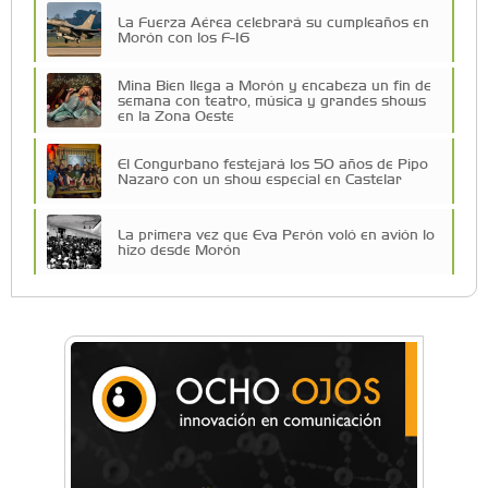
La Fuerza Aérea celebrará su cumpleaños en
Morón con los F-16
Mina Bien llega a Morón y encabeza un fin de
semana con teatro, música y grandes shows
en la Zona Oeste
El Congurbano festejará los 50 años de Pipo
Nazaro con un show especial en Castelar
La primera vez que Eva Perón voló en avión lo
hizo desde Morón
Una compañía teatral de Castelar competirá
por el Premio FEBA Cultura
Mariana Croce: "Hoy las empresas necesitan
un asesoramiento integral para crecer con
seguridad"
Música, teatro, yoga, danza y mucho más:
Conocé todos los talleres para aprender y
disfrutar en la Zona Oeste