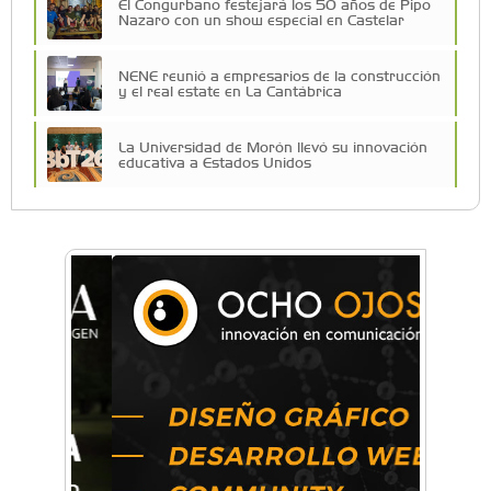
El Congurbano festejará los 50 años de Pipo
Nazaro con un show especial en Castelar
NENE reunió a empresarios de la construcción
y el real estate en La Cantábrica
La Universidad de Morón llevó su innovación
educativa a Estados Unidos
Una compañía teatral de Castelar competirá
por el Premio FEBA Cultura
La primera vez que Eva Perón voló en avión lo
hizo desde Morón
Mariana Croce: "Hoy las empresas necesitan
un asesoramiento integral para crecer con
seguridad"
Música, teatro, yoga, danza y mucho más:
Conocé todos los talleres para aprender y
disfrutar en la Zona Oeste