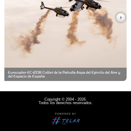
Casa Berta
Clima Castelar
CONSERVAS YAMASIRO
Eurocopter EC-120B Colibrí de la Patrulla Aspa del Ejército del Aire y
Cubanico´s - Cubanitos Rellenos!
del Espacio de España
Damiano Men´s Club
Copyright © 2004 - 2026.
Todos los derechos reservados.
Denisi Market
POWERED BY