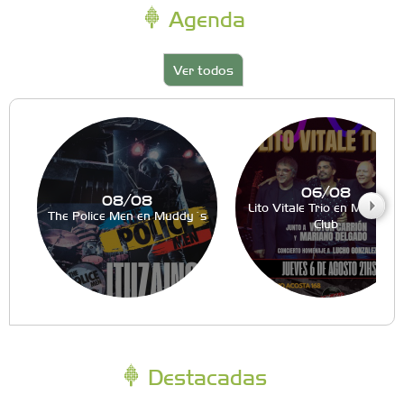
Agenda
Ver todos
06/08
08/08
Lito Vitale Trio en Muddy´s
The Police Men en Muddy´s
Club
Destacadas