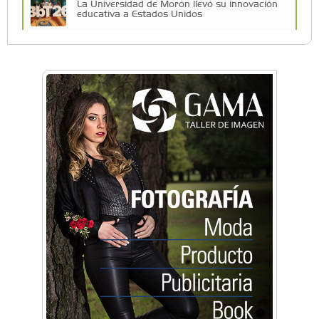
La Universidad de Morón llevó su innovación
educativa a Estados Unidos
Una compañía teatral de Castelar competirá
por el Premio FEBA Cultura
La primera vez que Eva Perón voló en avión lo
hizo desde Morón
Mariana Croce: "Hoy las empresas necesitan
un asesoramiento integral para crecer con
seguridad"
Música, teatro, yoga, danza y mucho más:
Conocé todos los talleres para aprender y
disfrutar en la Zona Oeste