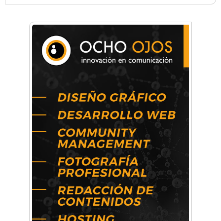
Anahata - Tu comunidad de bienestar y
crecimiento personal
Arq. Horacio Alejandro Sánchez
Artística ApasionArte
Artística Catalina
Artística Veral
BAIC Ramos Mejía