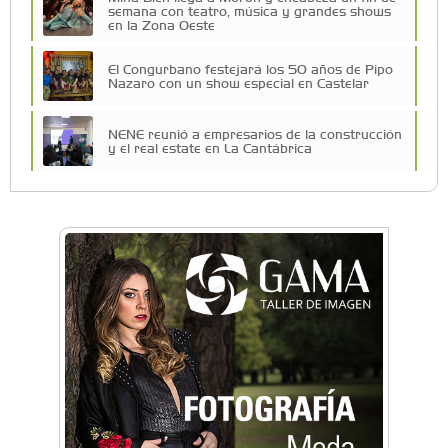
semana con teatro, música y grandes shows
en la Zona Oeste
El Congurbano festejará los 50 años de Pipo
Nazaro con un show especial en Castelar
NENE reunió a empresarios de la construcción
y el real estate en La Cantábrica
La Universidad de Morón llevó su innovación
educativa a Estados Unidos
Una compañía teatral de Castelar competirá
por el Premio FEBA Cultura
La primera vez que Eva Perón voló en avión lo
hizo desde Morón
Mariana Croce: "Hoy las empresas necesitan
un asesoramiento integral para crecer con
seguridad"