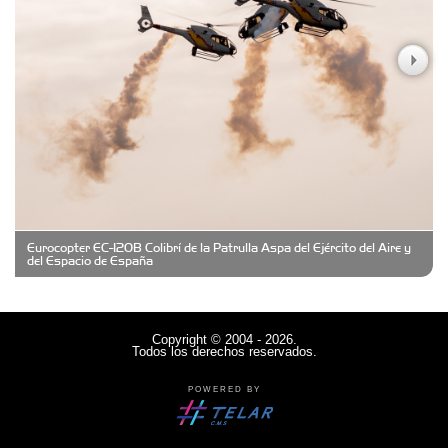
Casa Berta
Clima Castelar
CONSERVAS YAMASIRO
Eurocopter EC-120B Colibrí de la Patrulla Aspa del Ejército del Aire y
Cubanico´s - Cubanitos Rellenos!
del Espacio de España
Damiano Men´s Club
Copyright © 2004 - 2026.
Todos los derechos reservados.
Denisi Market
POWERED BY