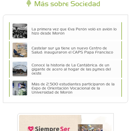
Más sobre Sociedad
La primera vez que Eva Perón voló en avión lo
hizo desde Morón
Castelar sur ya tiene un nuevo Centro de
Salud: inauguraron el CAPS Papa Francisco
Conocé la historia de La Cantábrica: de un
gigante de acero al hogar de las pymes del
oeste
Más de 2.500 estudiantes participaron de la
Expo de Orientación Vocacional de la
Universidad de Morón
A 19 años de la nevada histórica: ¿puede
volver a nevar en Castelar?
De Castelar a Júpiter: Conocé la historia del
vecino que mapeó la luna hacia la que viaja
Castelar Digital