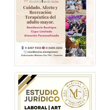
Dr. Omar Battilana: casi cuatro décadas de
odontología en Castelar con una premisa que
no cambió
Emiliano Brancciari inauguró "El Banquito de
Norita", el nuevo ciclo cultural de la Casa
Museo Nora Cortiñas
No funcionará el Ferrocarril Sarmiento por
cuatro días
¡Sí, prometo! Miles de estudiantes de Morón
prometieron lealtad a la bandera
Empresas, emprendedores y cultura se
reunieron en Expo Morón Se Muestra
Empezá a estudiar en agosto: la Universidad
de Morón abrió las inscripciones para el
segundo cuatrimestre