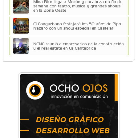
Mina Bien llega a Morón y encabeza un fin de
semana con teatro, música y grandes shows
en la Zona Oeste
El Congurbano festejará los 50 años de Pipo
Nazaro con un show especial en Castelar
NENE reunió a empresarios de la construcción
y el real estate en La Cantábrica
La primera vez que Eva Perón voló en avión lo
hizo desde Morón
Una compañía teatral de Castelar competirá
por el Premio FEBA Cultura
Mariana Croce: "Hoy las empresas necesitan
un asesoramiento integral para crecer con
seguridad"
Música, teatro, yoga, danza y mucho más:
Conocé todos los talleres para aprender y
disfrutar en la Zona Oeste