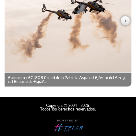
Casa Berta
Clima Castelar
CONSERVAS YAMASIRO
Eurocopter EC-120B Colibrí de la Patrulla Aspa del Ejército del Aire y
Cubanico´s - Cubanitos Rellenos!
del Espacio de España
Damiano Men´s Club
Copyright © 2004 - 2026.
Todos los derechos reservados.
Denisi Market
POWERED BY