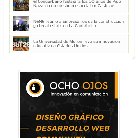
El Congurbano festejará los 50 años de Pipo
Nazaro con un show especial en Castelar
NENE reunió a empresarios de la construcción
y el real estate en La Cantábrica
La Universidad de Morón llevó su innovación
educativa a Estados Unidos
Una compañía teatral de Castelar competirá
por el Premio FEBA Cultura
La primera vez que Eva Perón voló en avión lo
hizo desde Morón
Mariana Croce: "Hoy las empresas necesitan
un asesoramiento integral para crecer con
seguridad"
Música, teatro, yoga, danza y mucho más:
Conocé todos los talleres para aprender y
disfrutar en la Zona Oeste