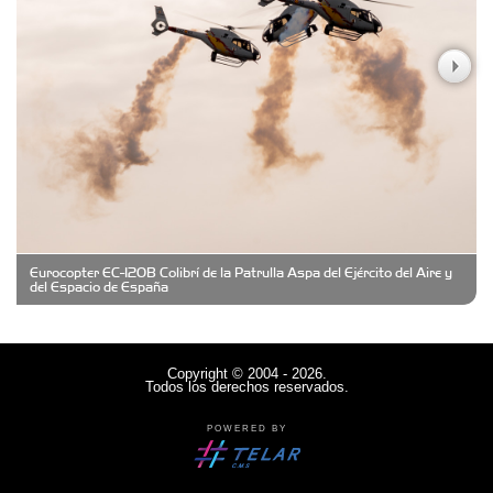
Casa Berta
Clima Castelar
CONSERVAS YAMASIRO
Eurocopter EC-120B Colibrí de la Patrulla Aspa del Ejército del Aire y
Cubanico´s - Cubanitos Rellenos!
del Espacio de España
Damiano Men´s Club
Copyright © 2004 - 2026.
Todos los derechos reservados.
Denisi Market
POWERED BY