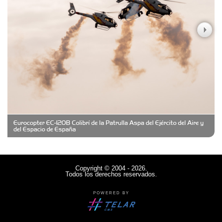
Casa Berta
Clima Castelar
CONSERVAS YAMASIRO
Eurocopter EC-120B Colibrí de la Patrulla Aspa del Ejército del Aire y
Cubanico´s - Cubanitos Rellenos!
del Espacio de España
Damiano Men´s Club
Copyright © 2004 - 2026.
Todos los derechos reservados.
Denisi Market
POWERED BY