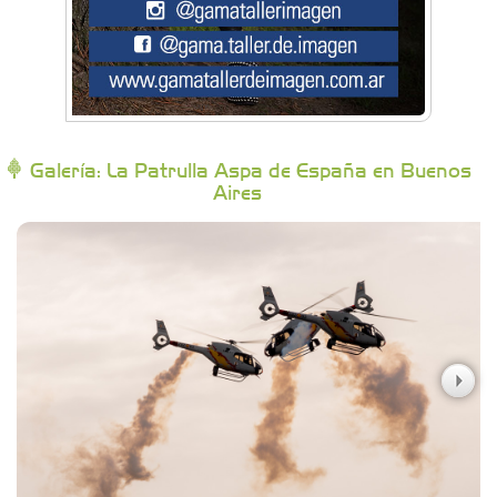
Buenos Aires Equipar
Bytec Academy
Galería: La Patrulla Aspa de España en Buenos
Aires
Campoy Federik - Productores Asesores de
Seguros
Carniceria y granja El Viejo Peña
Casa Berta
Clima Castelar