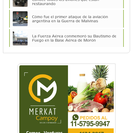
restaurando
Cómo fue el primer ataque de la aviación
argentina en la Guerra de Malvinas
La Fuerza Aérea conmemoró su Bautismo de
Fuego en la Base Aérea de Morón
Morón impulsa su polo aeronáutico con la
nueva Mesa Aeronáutica
El Museo Nacional de Aeronáutica recordó la
Guerra de Malvinas con una visita guiada
especial
Morón: Conocé los aviones que combatieron
en la Guerra de Malvinas
Cielos Abiertos: Morón fue sede del evento que
impulsa la inclusión de la mujer en la aviación
Festival aéreo: El cielo de General Rodríguez se