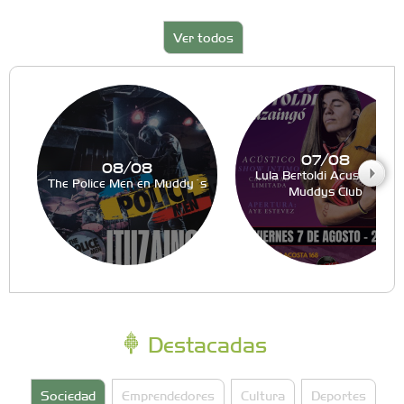
Ver todos
07/08
08/08
Lula Bertoldi Acustico en
The Police Men en Muddy´s
Muddys Club
Destacadas
Sociedad
Emprendedores
Cultura
Deportes