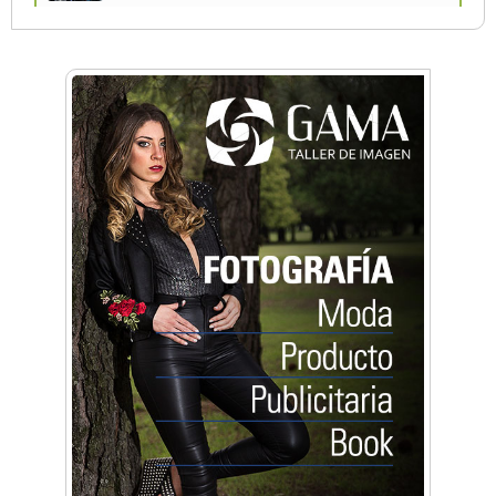
La primera vez que Eva Perón voló en avión lo
hizo desde Morón
Una compañía teatral de Castelar competirá
por el Premio FEBA Cultura
Mariana Croce: "Hoy las empresas necesitan
un asesoramiento integral para crecer con
seguridad"
Música, teatro, yoga, danza y mucho más:
Conocé todos los talleres para aprender y
disfrutar en la Zona Oeste