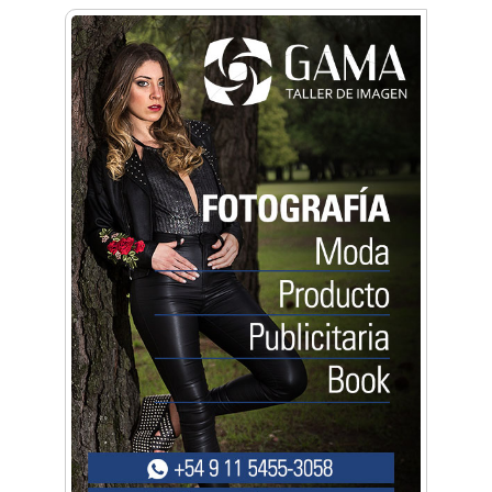
crecimiento personal
Arq. Horacio Alejandro Sánchez
Artística ApasionArte
Artística Catalina
Artística Veral
BAIC Ramos Mejía
Brisé Estudio de Danzas