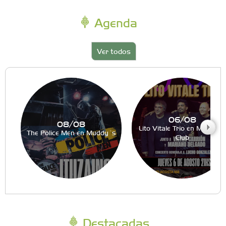
Agenda
Ver todos
06/08
08/08
Lito Vitale Trio en Muddy´s
The Police Men en Muddy´s
Club
Destacadas