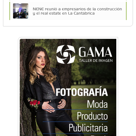
NENE reunió a empresarios de la construcción
y el real estate en La Cantábrica
La Universidad de Morón llevó su innovación
educativa a Estados Unidos
Una compañía teatral de Castelar competirá
por el Premio FEBA Cultura
La primera vez que Eva Perón voló en avión lo
hizo desde Morón
Mariana Croce: "Hoy las empresas necesitan
un asesoramiento integral para crecer con
seguridad"
Música, teatro, yoga, danza y mucho más:
Conocé todos los talleres para aprender y
disfrutar en la Zona Oeste