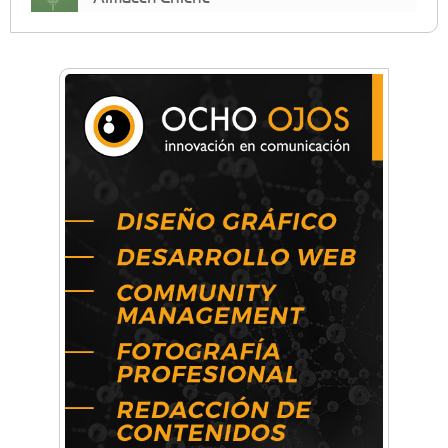
Anahata - Tu comunidad de bienestar y
crecimiento personal
Arq. Horacio Alejandro Sánchez
Artística ApasionArte
Artística Catalina
Artística Veral
BAIC Ramos Mejía