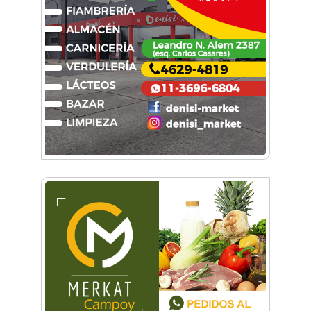
Descubrí la historia desconocida de los arcos
del Club GEI
Club Morón celebró sus 127 años con un
fiestón
Fútbol, familia y solidaridad: 30 años del
torneo de Ex Alumnos del Colegio San José de
Morón
Bajo las estrellas: miles de vecinos corrieron
por Castelar Norte
Morón corre de noche: llega la primera edición
del evento atlético en Castelar
Carreras Legendarias reunió autos, motos y
aviones históricos en Campo de Mayo