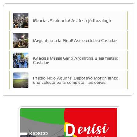
¡Gracias Scaloneta! Así festejó Ituzaingó
¡Argentina a la Final! Así lo celebró Castelar
¡Gracias Messi! Ganó Argentina y así festejó
Castelar
Predio Nolo Aguirre: Deportivo Morón lanzó
una colecta para completar las obras
El Club Morón volvió al Torneo Federal de
Básquet después de más de 40 años
Facundo Rojas Manera: “Quiero dejar a la
Argentina en lo más alto”