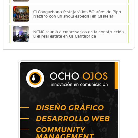
El Congurbano festejará los 50 años de Pipo
Nazaro con un show especial en Castelar
NENE reunió a empresarios de la construcción
y el real estate en La Cantábrica
Una compañía teatral de Castelar competirá
por el Premio FEBA Cultura
La primera vez que Eva Perón voló en avión lo
hizo desde Morón
Mariana Croce: "Hoy las empresas necesitan
un asesoramiento integral para crecer con
seguridad"
Música, teatro, yoga, danza y mucho más:
Conocé todos los talleres para aprender y
disfrutar en la Zona Oeste