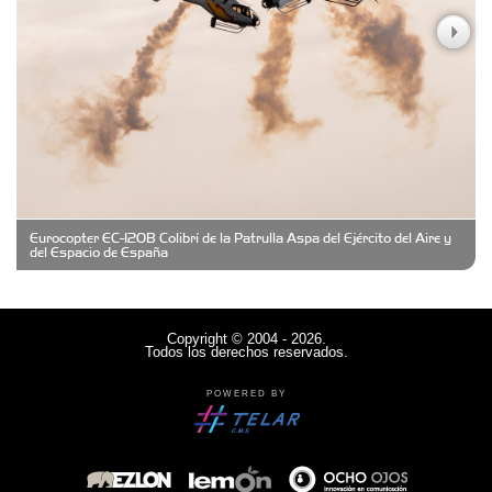
Casa Berta
Clima Castelar
CONSERVAS YAMASIRO
Eurocopter EC-120B Colibrí de la Patrulla Aspa del Ejército del Aire y
Cubanico´s - Cubanitos Rellenos!
del Espacio de España
Damiano Men´s Club
Copyright © 2004 - 2026.
Todos los derechos reservados.
Denisi Market
POWERED BY
Deutsche Schule Hurlingham