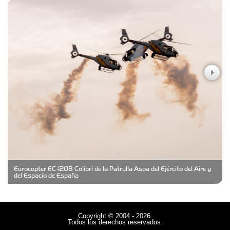
Carniceria y granja El Viejo Peña
Casa Berta
Clima Castelar
CONSERVAS YAMASIRO
Eurocopter EC-120B Colibrí de la Patrulla Aspa del Ejército del Aire y
Cubanico´s - Cubanitos Rellenos!
del Espacio de España
Damiano Men´s Club
Copyright © 2004 - 2026.
Todos los derechos reservados.