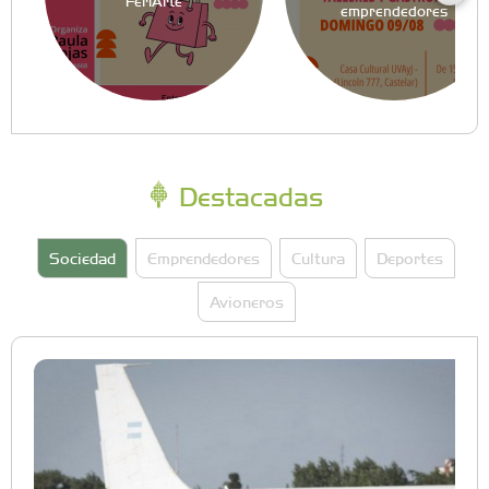
FeriArte
emprendedores
Destacadas
Sociedad
Emprendedores
Cultura
Deportes
Avioneros