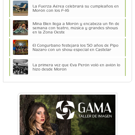
La Fuerza Aérea celebrará su cumpleaños en
Morón con los F-16
Mina Bien llega a Morón y encabeza un fin de
semana con teatro, música y grandes shows
en la Zona Oeste
El Congurbano festejará los 50 años de Pipo
Nazaro con un show especial en Castelar
La primera vez que Eva Perón voló en avión lo
hizo desde Morón
Una compañía teatral de Castelar competirá
por el Premio FEBA Cultura
Mariana Croce: "Hoy las empresas necesitan
un asesoramiento integral para crecer con
seguridad"
Música, teatro, yoga, danza y mucho más:
Conocé todos los talleres para aprender y
disfrutar en la Zona Oeste