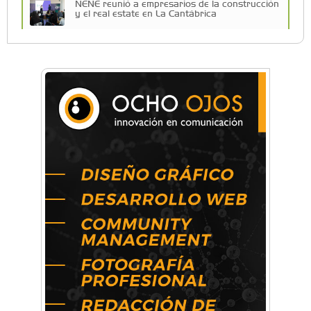
NENE reunió a empresarios de la construcción
y el real estate en La Cantábrica
Una compañía teatral de Castelar competirá
por el Premio FEBA Cultura
La primera vez que Eva Perón voló en avión lo
hizo desde Morón
Mariana Croce: "Hoy las empresas necesitan
un asesoramiento integral para crecer con
seguridad"
Música, teatro, yoga, danza y mucho más:
Conocé todos los talleres para aprender y
disfrutar en la Zona Oeste