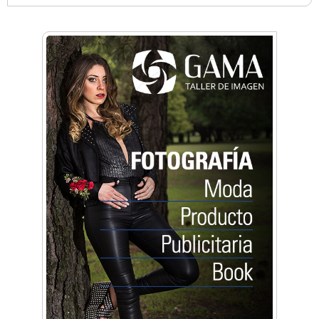
Anahata - Tu comunidad de bienestar y
crecimiento personal
Arq. Horacio Alejandro Sánchez
Artística ApasionArte
Artística Catalina
Artística Veral
BAIC Ramos Mejía