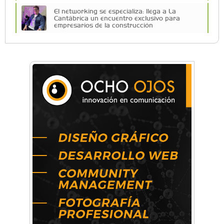
El networking se especializa: llega a La
Cantábrica un encuentro exclusivo para
empresarios de la construcción
La Fuerza Aérea celebrará su cumpleaños en
Morón con los F-16
Una compañía teatral de Castelar competirá
por el Premio FEBA Cultura
La primera vez que Eva Perón voló en avión lo
hizo desde Morón
Mariana Croce: "Hoy las empresas necesitan
un asesoramiento integral para crecer con
seguridad"
Música, teatro, yoga, danza y mucho más:
Conocé todos los talleres para aprender y
disfrutar en la Zona Oeste