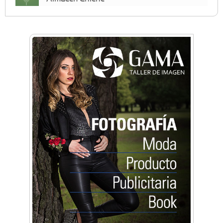
Anahata - Tu comunidad de bienestar y
crecimiento personal
Arq. Horacio Alejandro Sánchez
Artística ApasionArte
Artística Catalina
Artística Veral
BAIC Ramos Mejía