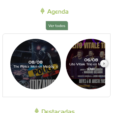
Agenda
Ver todos
06/08
08/08
Lito Vitale Trio en Muddy´s
The Police Men en Muddy´s
Club
Destacadas