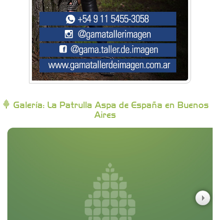
Brisé Estudio de Danzas
Buenos Aires Equipar
Bytec Academy
Galería: La Patrulla Aspa de España en Buenos
Aires
Campoy Federik - Productores Asesores de
Seguros
Carniceria y granja El Viejo Peña
Casa Berta