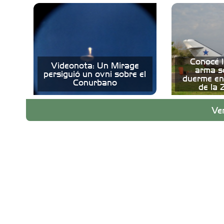
Conocé l
Videonota: Un Mirage
arma s
persiguió un ovni sobre el
duerme en
Conurbano
de la 
Ve