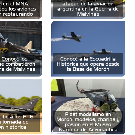
s en el MNA:
ataque de la aviación
os los aviones
argentina en la Guerra de
n restaurando
Malvinas
 Conocé los
Conocé a la Escuadrilla
ue combatieron
Histórica que opera desde
rra de Malvinas
la Base de Morón
Plastimodelismo en
ibe a los F-16
Morón: modelos, charlas y
 jornada de
pasión en el Museo
ón histórica
Nacional de Aeronáutica