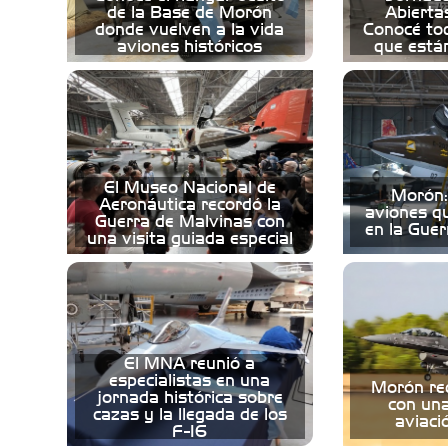
de la Base de Morón
Abierta
donde vuelven a la vida
Conocé tod
aviones históricos
que está
El Museo Nacional de
Morón:
Aeronáutica recordó la
aviones q
Guerra de Malvinas con
en la Gue
una visita guiada especial
El MNA reunió a
especialistas en una
Morón rec
jornada histórica sobre
con una
cazas y la llegada de los
aviaci
F-16