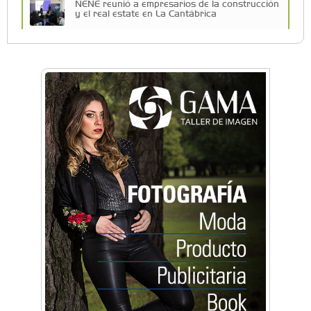
NENE reunió a empresarios de la construcción
y el real estate en La Cantábrica
Una compañía teatral de Castelar competirá
por el Premio FEBA Cultura
La primera vez que Eva Perón voló en avión lo
hizo desde Morón
Mariana Croce: "Hoy las empresas necesitan
un asesoramiento integral para crecer con
seguridad"
Música, teatro, yoga, danza y mucho más:
Conocé todos los talleres para aprender y
disfrutar en la Zona Oeste