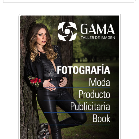
Anahata - Tu comunidad de bienestar y
crecimiento personal
Arq. Horacio Alejandro Sánchez
Artística ApasionArte
Artística Catalina
Artística Veral
BAIC Ramos Mejía