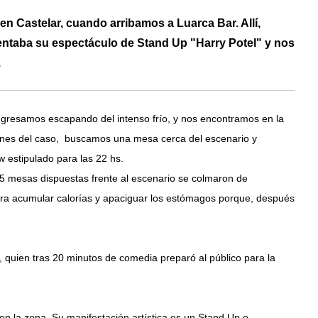
en Castelar, cuando arribamos a Luarca Bar. Allí,
entaba su espectáculo de Stand Up "Harry Potel" y nos
.
ngresamos escapando del intenso frío, y nos encontramos en la
iones del caso, buscamos una mesa cerca del escenario y
 estipulado para las 22 hs.
25 mesas dispuestas frente al escenario se colmaron de
ra acumular calorías y apaciguar los estómagos porque, después
, quien tras 20 minutos de comedia preparó al público para la
n la zona. Su manifestación artística es un Stand Up o