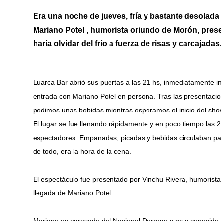
Era una noche de jueves, fría y bastante desolada 
Mariano Potel , humorista oriundo de Morón, pres
haría olvidar del frío a fuerza de risas y carcajadas
Luarca Bar abrió sus puertas a las 21 hs, inmediatamente i
entrada con Mariano Potel en persona. Tras las presentac
pedimos unas bebidas mientras esperamos el inicio del show
El lugar se fue llenando rápidamente y en poco tiempo las 
espectadores. Empanadas, picadas y bebidas circulaban pa
de todo, era la hora de la cena.
El espectáculo fue presentado por Vinchu Rivera, humorista
llegada de Mariano Potel.
Mariano es egresado del Nacional Dorrego y muy conocido e