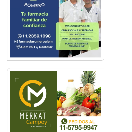
¡Sí, prometo! Miles de
estudiantes de Morón
prometieron lealtad a la
bandera
Empresas, emprendedores y
cultura se reunieron en Expo
Morón Se Muestra
Empezá a estudiar en agosto:
la Universidad de Morón abrió
las inscripciones para el
segundo cuatrimestre