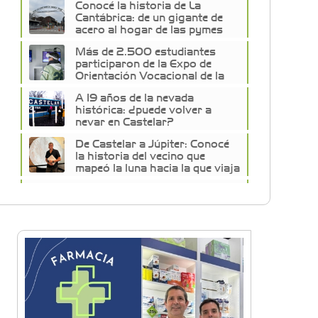
Conocé la historia de La
Cantábrica: de un gigante de
acero al hogar de las pymes
del oeste
Más de 2.500 estudiantes
participaron de la Expo de
Orientación Vocacional de la
Universidad de Morón
A 19 años de la nevada
histórica: ¿puede volver a
nevar en Castelar?
De Castelar a Júpiter: Conocé
la historia del vecino que
mapeó la luna hacia la que viaja
Castelar Digital
Dr. Omar Battilana: casi cuatro
décadas de odontología en
Castelar con una premisa que
no cambió
Emiliano Brancciari inauguró
"El Banquito de Norita", el
nuevo ciclo cultural de la Casa
Museo Nora Cortiñas
No funcionará el Ferrocarril
Sarmiento por cuatro días