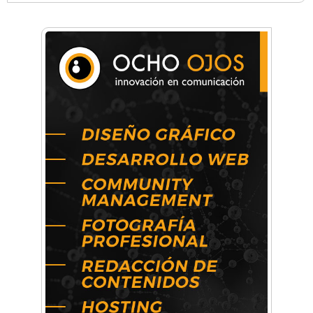
Anahata - Tu comunidad de bienestar y
crecimiento personal
Arq. Horacio Alejandro Sánchez
Artística ApasionArte
Artística Catalina
Artística Veral
BAIC Ramos Mejía