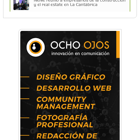
y el real estate en La Cantábrica
La primera vez que Eva Perón voló en avión lo
hizo desde Morón
Una compañía teatral de Castelar competirá
por el Premio FEBA Cultura
Mariana Croce: "Hoy las empresas necesitan
un asesoramiento integral para crecer con
seguridad"
Música, teatro, yoga, danza y mucho más:
Conocé todos los talleres para aprender y
disfrutar en la Zona Oeste