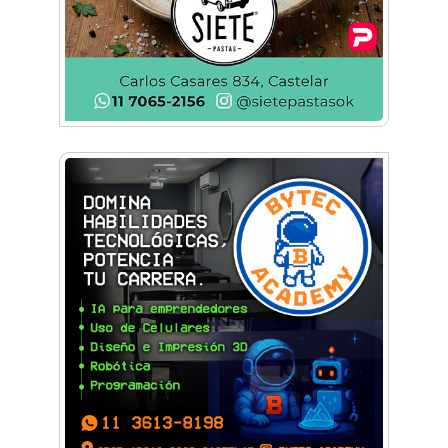
No funcionará el Ferrocarril Sarmiento por
cuatro días
¡Sí, prometo! Miles de estudiantes de Morón
prometieron lealtad a la bandera
Empresas, emprendedores y cultura se
reunieron en Expo Morón Se Muestra
Empezá a estudiar en agosto: la Universidad
de Morón abrió las inscripciones para el
segundo cuatrimestre