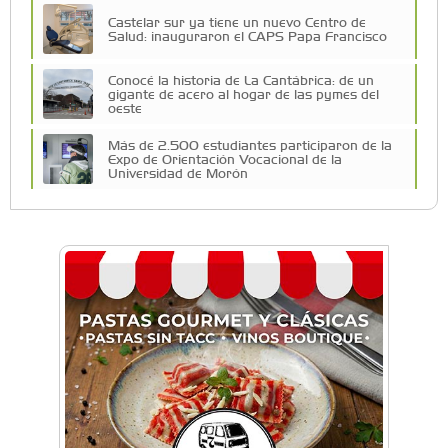
Castelar sur ya tiene un nuevo Centro de
Salud: inauguraron el CAPS Papa Francisco
Conocé la historia de La Cantábrica: de un
gigante de acero al hogar de las pymes del
oeste
Más de 2.500 estudiantes participaron de la
Expo de Orientación Vocacional de la
Universidad de Morón
A 19 años de la nevada histórica: ¿puede
volver a nevar en Castelar?
De Castelar a Júpiter: Conocé la historia del
vecino que mapeó la luna hacia la que viaja
Castelar Digital
Dr. Omar Battilana: casi cuatro décadas de
odontología en Castelar con una premisa que
no cambió
Emiliano Brancciari inauguró "El Banquito de
Norita", el nuevo ciclo cultural de la Casa
Museo Nora Cortiñas