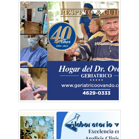
De Castelar a Júpiter: Conocé la historia del
vecino que mapeó la luna hacia la que viaja
Castelar Digital
Dr. Omar Battilana: casi cuatro décadas de
odontología en Castelar con una premisa que
no cambió
Emiliano Brancciari inauguró "El Banquito de
Norita", el nuevo ciclo cultural de la Casa
Museo Nora Cortiñas
No funcionará el Ferrocarril Sarmiento por
cuatro días
¡Sí, prometo! Miles de estudiantes de Morón
prometieron lealtad a la bandera
Empresas, emprendedores y cultura se
reunieron en Expo Morón Se Muestra
Empezá a estudiar en agosto: la Universidad
de Morón abrió las inscripciones para el
segundo cuatrimestre