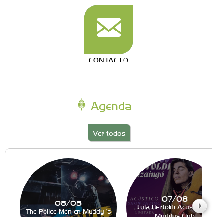
CONTACTO
Agenda
Ver todos
07/08
08/08
Lula Bertoldi Acustico en
The Police Men en Muddy´s
Muddys Club