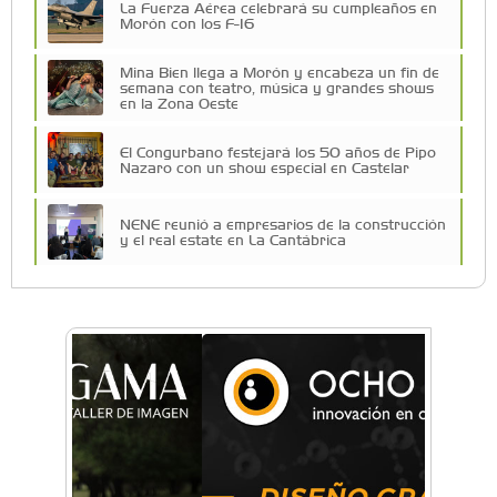
La Fuerza Aérea celebrará su cumpleaños en
Morón con los F-16
Mina Bien llega a Morón y encabeza un fin de
semana con teatro, música y grandes shows
en la Zona Oeste
El Congurbano festejará los 50 años de Pipo
Nazaro con un show especial en Castelar
NENE reunió a empresarios de la construcción
y el real estate en La Cantábrica
Una compañía teatral de Castelar competirá
por el Premio FEBA Cultura
La primera vez que Eva Perón voló en avión lo
hizo desde Morón
Mariana Croce: "Hoy las empresas necesitan
un asesoramiento integral para crecer con
seguridad"