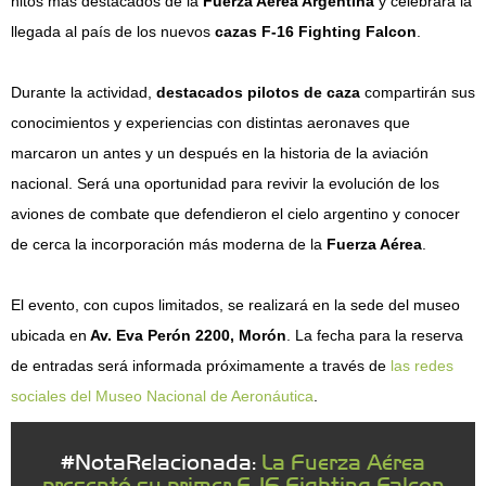
hitos más destacados de la
Fuerza Aérea Argentina
y celebrará la
llegada al país de los nuevos
cazas F-16 Fighting Falcon
.
Durante la actividad,
destacados pilotos de caza
compartirán sus
conocimientos y experiencias con distintas aeronaves que
marcaron un antes y un después en la historia de la aviación
nacional. Será una oportunidad para revivir la evolución de los
aviones de combate que defendieron el cielo argentino y conocer
de cerca la incorporación más moderna de la
Fuerza Aérea
.
El evento, con cupos limitados, se realizará en la sede del museo
ubicada en
Av. Eva Perón 2200, Morón
. La fecha para la reserva
de entradas será informada próximamente a través de
las redes
sociales del Museo Nacional de Aeronáutica
.
#NotaRelacionada:
La Fuerza Aérea
presentó su primer F-16 Fighting Falcon