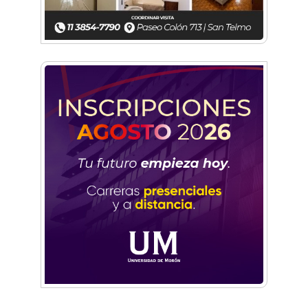
Festival aéreo: llega la Convención en Vuelo de
aviones experimentales
Hangar Zero: Conocé el primer museo
aeronáutico privado del país
Conocé a la Escuadrilla Histórica que opera
desde la Base de Morón