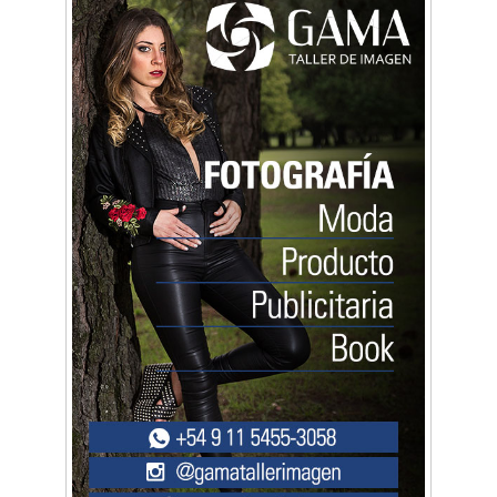
Arq. Horacio Alejandro Sánchez
Artística ApasionArte
Artística Catalina
Artística Veral
BAIC Ramos Mejía
Brisé Estudio de Danzas