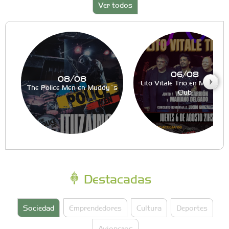
Ver todos
06/08
08/08
Lito Vitale Trio en Muddy´s
The Police Men en Muddy´s
Club
Destacadas
Sociedad
Emprendedores
Cultura
Deportes
Avioneros