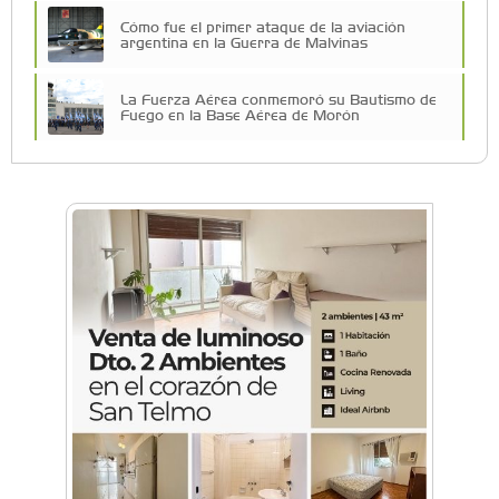
Cómo fue el primer ataque de la aviación
argentina en la Guerra de Malvinas
La Fuerza Aérea conmemoró su Bautismo de
Fuego en la Base Aérea de Morón
Morón impulsa su polo aeronáutico con la
nueva Mesa Aeronáutica
El Museo Nacional de Aeronáutica recordó la
Guerra de Malvinas con una visita guiada
especial
Morón: Conocé los aviones que combatieron
en la Guerra de Malvinas
Cielos Abiertos: Morón fue sede del evento que
impulsa la inclusión de la mujer en la aviación
Festival aéreo: El cielo de General Rodríguez se
llenó de aviones