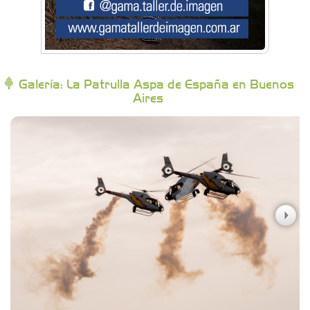
Buenos Aires Equipar
Bytec Academy
Galería: La Patrulla Aspa de España en Buenos
Aires
Campoy Federik - Productores Asesores de
Seguros
Carniceria y granja El Viejo Peña
Casa Berta
Clima Castelar
CONSERVAS YAMASIRO