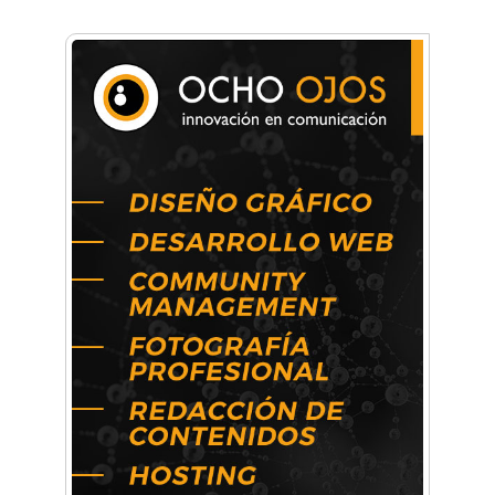
La Universidad de Morón llevó su innovación
educativa a Estados Unidos
Una compañía teatral de Castelar competirá
por el Premio FEBA Cultura
La primera vez que Eva Perón voló en avión lo
hizo desde Morón
Mariana Croce: "Hoy las empresas necesitan
un asesoramiento integral para crecer con
seguridad"
Música, teatro, yoga, danza y mucho más:
Conocé todos los talleres para aprender y
disfrutar en la Zona Oeste