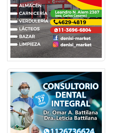
¡Sí, prometo! Miles de
estudiantes de Morón
prometieron lealtad a la
bandera
Empresas, emprendedores y
cultura se reunieron en Expo
Morón Se Muestra
Empezá a estudiar en agosto:
la Universidad de Morón abrió
las inscripciones para el
segundo cuatrimestre