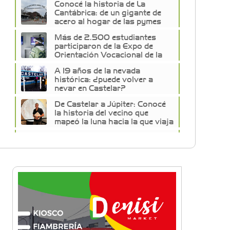
Conocé la historia de La
Cantábrica: de un gigante de
acero al hogar de las pymes
del oeste
Más de 2.500 estudiantes
participaron de la Expo de
Orientación Vocacional de la
Universidad de Morón
A 19 años de la nevada
histórica: ¿puede volver a
nevar en Castelar?
De Castelar a Júpiter: Conocé
la historia del vecino que
mapeó la luna hacia la que viaja
Castelar Digital
Dr. Omar Battilana: casi cuatro
décadas de odontología en
Castelar con una premisa que
no cambió
Emiliano Brancciari inauguró
"El Banquito de Norita", el
nuevo ciclo cultural de la Casa
Museo Nora Cortiñas
No funcionará el Ferrocarril
Sarmiento por cuatro días