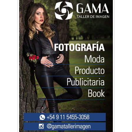
La primera vez que Eva Perón voló en avión lo
hizo desde Morón
Mariana Croce: "Hoy las empresas necesitan
un asesoramiento integral para crecer con
seguridad"
Música, teatro, yoga, danza y mucho más:
Conocé todos los talleres para aprender y
disfrutar en la Zona Oeste