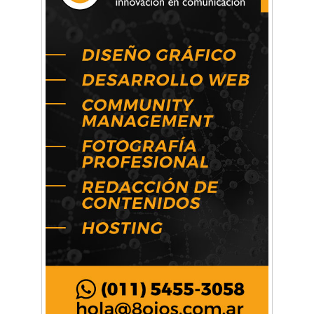
Artística ApasionArte
Artística Catalina
Artística Veral
BAIC Ramos Mejía
Brisé Estudio de Danzas
Buenos Aires Equipar