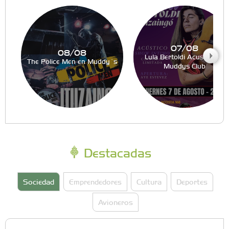
07/08
08/08
Lula Bertoldi Acustico en
The Police Men en Muddy´s
Muddys Club
Destacadas
Sociedad
Emprendedores
Cultura
Deportes
Avioneros