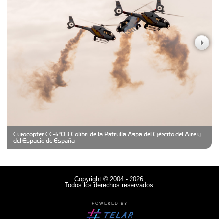
Carniceria y granja El Viejo Peña
Casa Berta
Clima Castelar
CONSERVAS YAMASIRO
Eurocopter EC-120B Colibrí de la Patrulla Aspa del Ejército del Aire y
Cubanico´s - Cubanitos Rellenos!
del Espacio de España
Damiano Men´s Club
Copyright © 2004 - 2026.
Todos los derechos reservados.
Denisi Market
POWERED BY