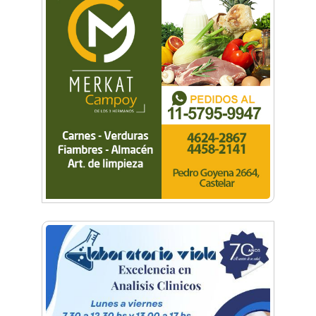
vecino que mapeó la luna hacia la que viaja
Castelar Digital
Dr. Omar Battilana: casi cuatro décadas de
odontología en Castelar con una premisa que
no cambió
Emiliano Brancciari inauguró "El Banquito de
Norita", el nuevo ciclo cultural de la Casa
Museo Nora Cortiñas
No funcionará el Ferrocarril Sarmiento por
cuatro días
¡Sí, prometo! Miles de estudiantes de Morón
prometieron lealtad a la bandera
Empresas, emprendedores y cultura se
reunieron en Expo Morón Se Muestra
Empezá a estudiar en agosto: la Universidad
de Morón abrió las inscripciones para el
segundo cuatrimestre