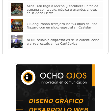
Mina Bien llega a Morón y encabeza un fin de
semana con teatro, música y grandes shows
en la Zona Oeste
El Congurbano festejará los 50 años de Pipo
Nazaro con un show especial en Castelar
NENE reunió a empresarios de la construcción
y el real estate en La Cantábrica
La Universidad de Morón llevó su innovación
educativa a Estados Unidos
Una compañía teatral de Castelar competirá
por el Premio FEBA Cultura
La primera vez que Eva Perón voló en avión lo
hizo desde Morón
Mariana Croce: "Hoy las empresas necesitan
un asesoramiento integral para crecer con
seguridad"