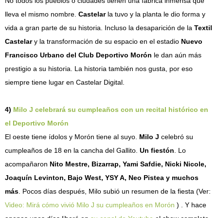
No todos los pueblos o ciudades tienen una fábrica inmensa que
lleva el mismo nombre.
Castelar
la tuvo y la planta le dio forma y
vida a gran parte de su historia. Incluso la desaparición de la
Textil
Castelar
y la transformación de su espacio en el estadio
Nuevo
Francisco Urbano del Club Deportivo Morón
le dan aún más
prestigio a su historia. La historia también nos gusta, por eso
siempre tiene lugar en Castelar Digital.
4)
Milo J celebrará su cumpleaños con un recital histórico en
el Deportivo Morón
El oeste tiene ídolos y Morón tiene al suyo.
Milo J
celebró su
cumpleaños de 18 en la cancha del Gallito.
Un fiestón
. Lo
acompañaron
Nito Mestre, Bizarrap, Yami Safdie, Nicki Nicole,
Joaquín Levinton, Bajo West, YSY A, Neo Pistea y muchos
más
. Pocos días después, Milo subió un resumen de la fiesta (Ver:
Video: Mirá cómo vivió Milo J su cumpleaños en Morón
) . Y hace