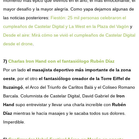
momento más épico que vivimos en el año, el más emocionante, el
mayor desafío y la mayor alegría. Como yapa dejamos algunas de
las noticias posteriores:
Fiestón: 25 mil personas celebraron el
cumpleaños de Castelar Digital y La West en la Plaza del Vagón
y
Desde el aire: Mirá cómo se vivió el cumpleaños de Castelar Digital
desde el drone
.
7)
Charlas Iron Hand con el fantasiólogo Rubén Díaz
Por un lado
el masajista deportivo más importante de la zona
oeste
, por el otro
el fantasiólogo creador de la Torre Eiffel de
Ituzaingó
, el Arco del Triunfo de Carlitos Balá y el Coliseo Romano
Barcala. Columnista de Castelar Digital, David Gabriel de
Iron
Hand
supo entrevistar y llevar una charla increíble con
Rubén
Díaz
mientras le hacía masajes y le sacaba todos sus dolores.
Imperdible.