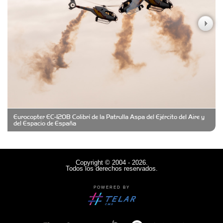
Casa Berta
Clima Castelar
CONSERVAS YAMASIRO
Eurocopter EC-120B Colibrí de la Patrulla Aspa del Ejército del Aire y
Cubanico´s - Cubanitos Rellenos!
del Espacio de España
Damiano Men´s Club
Copyright © 2004 - 2026.
Todos los derechos reservados.
Denisi Market
POWERED BY