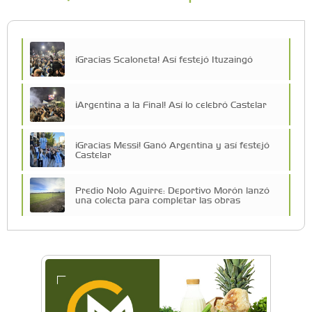
¡Gracias Scaloneta! Así festejó Ituzaingó
¡Argentina a la Final! Así lo celebró Castelar
¡Gracias Messi! Ganó Argentina y así festejó
Castelar
Predio Nolo Aguirre: Deportivo Morón lanzó
una colecta para completar las obras
El Club Morón volvió al Torneo Federal de
Básquet después de más de 40 años
Facundo Rojas Manera: “Quiero dejar a la
Argentina en lo más alto”