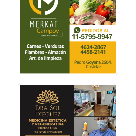
Descubrí la historia desconocida de los arcos
del Club GEI
Club Morón celebró sus 127 años con un
fiestón
Fútbol, familia y solidaridad: 30 años del
torneo de Ex Alumnos del Colegio San José de
Morón
Bajo las estrellas: miles de vecinos corrieron
por Castelar Norte
Morón corre de noche: llega la primera edición
del evento atlético en Castelar
Carreras Legendarias reunió autos, motos y
aviones históricos en Campo de Mayo