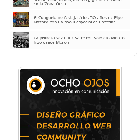
en la Zona Oeste
El Congurbano festejará los 50 años de Pipo
Nazaro con un show especial en Castelar
La primera vez que Eva Perón voló en avión lo
hizo desde Morón
Una compañía teatral de Castelar competirá
por el Premio FEBA Cultura
Mariana Croce: "Hoy las empresas necesitan
un asesoramiento integral para crecer con
seguridad"
Música, teatro, yoga, danza y mucho más:
Conocé todos los talleres para aprender y
disfrutar en la Zona Oeste