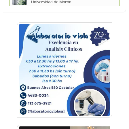
Universidad de Morón
A 19 años de la nevada histórica: ¿puede
volver a nevar en Castelar?
De Castelar a Júpiter: Conocé la historia del
vecino que mapeó la luna hacia la que viaja
Castelar Digital
Dr. Omar Battilana: casi cuatro décadas de
odontología en Castelar con una premisa que
no cambió
Emiliano Brancciari inauguró "El Banquito de
Norita", el nuevo ciclo cultural de la Casa
Museo Nora Cortiñas
No funcionará el Ferrocarril Sarmiento por
cuatro días
¡Sí, prometo! Miles de estudiantes de Morón
prometieron lealtad a la bandera
Empresas, emprendedores y cultura se