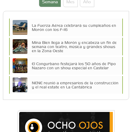
Semana
Mes
Año
La Fuerza Aérea celebrará su cumpleaños en
Morón con los F-16
Mina Bien llega a Morón y encabeza un fin de
semana con teatro, música y grandes shows
en la Zona Oeste
El Congurbano festejará los 50 años de Pipo
Nazaro con un show especial en Castelar
NENE reunió a empresarios de la construcción
y el real estate en La Cantábrica
La Universidad de Morón llevó su innovación
educativa a Estados Unidos
Una compañía teatral de Castelar competirá
por el Premio FEBA Cultura