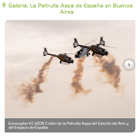
Galería: La Patrulla Aspa de España en Buenos
Aires
Campoy Federik - Productores Asesores de
Seguros
Carniceria y granja El Viejo Peña
Casa Berta
Clima Castelar
CONSERVAS YAMASIRO
Eurocopter EC-120B Colibrí de la Patrulla Aspa del Ejército del Aire y
Cubanico´s - Cubanitos Rellenos!
del Espacio de España