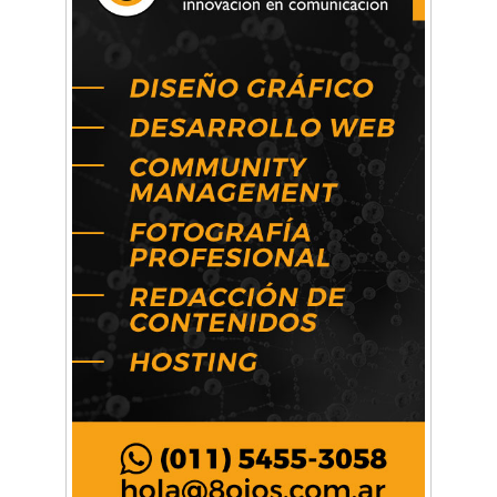
La primera vez que Eva Perón voló en avión lo
hizo desde Morón
Mariana Croce: "Hoy las empresas necesitan
un asesoramiento integral para crecer con
seguridad"
Música, teatro, yoga, danza y mucho más:
Conocé todos los talleres para aprender y
disfrutar en la Zona Oeste