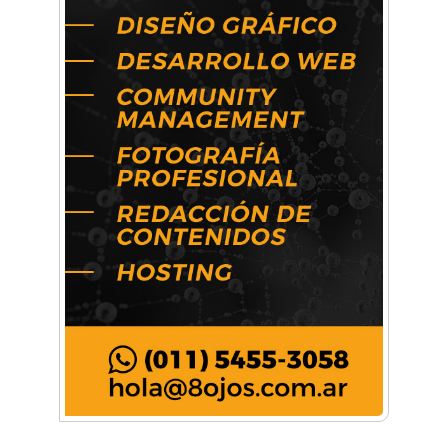
Artística ApasionArte
Artística Catalina
Artística Veral
BAIC Ramos Mejía
Brisé Estudio de Danzas
Buenos Aires Equipar
Bytec Academy