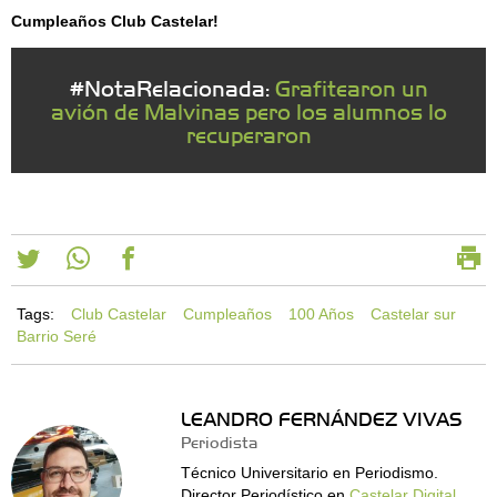
Cumpleaños Club Castelar!
#NotaRelacionada:
Grafitearon un
avión de Malvinas pero los alumnos lo
recuperaron
Tags:
Club Castelar
Cumpleaños
100 Años
Castelar sur
Barrio Seré
LEANDRO FERNÁNDEZ VIVAS
Periodista
Técnico Universitario en Periodismo.
Director Periodístico en
Castelar Digital
.