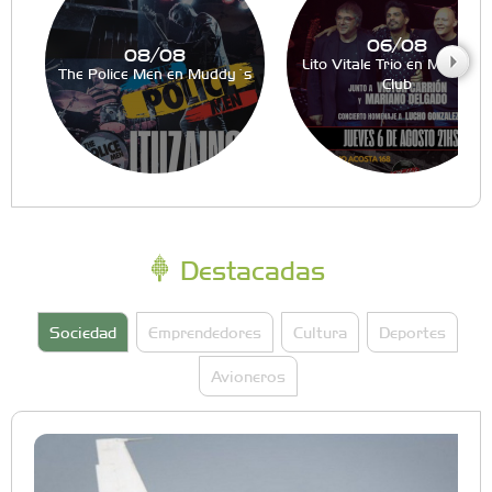
06/08
08/08
Lito Vitale Trio en Muddy´s
The Police Men en Muddy´s
Club
Destacadas
Sociedad
Emprendedores
Cultura
Deportes
Avioneros