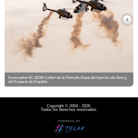
Casa Berta
Clima Castelar
CONSERVAS YAMASIRO
Eurocopter EC-120B Colibrí de la Patrulla Aspa del Ejército del Aire y
Cubanico´s - Cubanitos Rellenos!
del Espacio de España
Damiano Men´s Club
Copyright © 2004 - 2026.
Todos los derechos reservados.
Denisi Market
POWERED BY