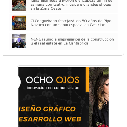
Mina Bien llega a Morón y encabeza un fin de
semana con teatro, música y grandes shows
en la Zona Oeste
El Congurbano festejará los 50 años de Pipo
Nazaro con un show especial en Castelar
NENE reunió a empresarios de la construcción
y el real estate en La Cantábrica
La Universidad de Morón llevó su innovación
educativa a Estados Unidos
Una compañía teatral de Castelar competirá
por el Premio FEBA Cultura
La primera vez que Eva Perón voló en avión lo
hizo desde Morón
Mariana Croce: "Hoy las empresas necesitan
un asesoramiento integral para crecer con
seguridad"