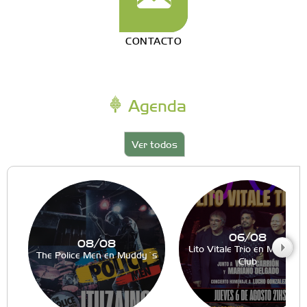
CONTACTO
Agenda
Ver todos
06/08
08/08
Lito Vitale Trio en Muddy´s
The Police Men en Muddy´s
Club