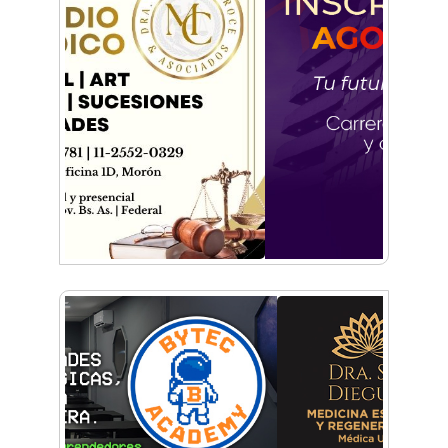
La histórica FM En Tránsito cumple 39 años y
lo festejará con un fiestón en Auditorio Oeste
Sexo, deseo y vínculos: La Lic. Cecilia Ce llega a
Morón con "Encendé tu motor"
Silvia Villalba presentó Caudal Interno: "Tiene
que ver con el mensaje que quiero entregar
desde mi ser"
Planspiel: Conocé la experiencia educativa en
alemán que reunió a estudiantes de
Hurlingham y Quilmes
El día que Castelar creyó que Los Redondos
tocaban en el Club Argentino
Feria Conurbana: Resistencia Gráfica ante las
pantallas y lo intangible