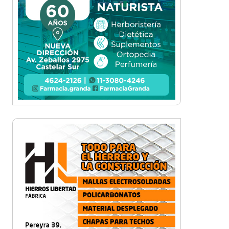
¡Sí, prometo! Miles de
estudiantes de Morón
prometieron lealtad a la
bandera
Empresas, emprendedores y
cultura se reunieron en Expo
Morón Se Muestra
Empezá a estudiar en agosto:
la Universidad de Morón abrió
las inscripciones para el
segundo cuatrimestre