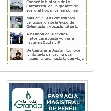
Conocé la historia de La
Cantábrica: de un gigante de
acero al hogar de las pymes
del oeste
Más de 2.500 estudiantes
participaron de la Expo de
Orientación Vocacional de la
Universidad de Morón
A 19 años de la nevada
histórica: ¿puede volver a
nevar en Castelar?
De Castelar a Júpiter: Conocé
la historia del vecino que
mapeó la luna hacia la que viaja
Castelar Digital
Dr. Omar Battilana: casi cuatro
décadas de odontología en
Castelar con una premisa que
no cambió
Emiliano Brancciari inauguró
"El Banquito de Norita", el
nuevo ciclo cultural de la Casa
Museo Nora Cortiñas
No funcionará el Ferrocarril
Sarmiento por cuatro días