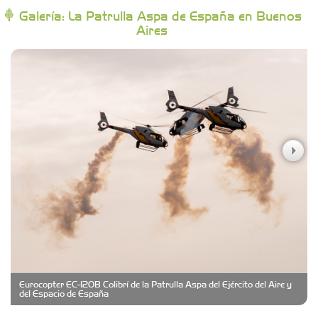
Galería: La Patrulla Aspa de España en Buenos
Aires
Campoy Federik - Productores Asesores de
Seguros
Carniceria y granja El Viejo Peña
Casa Berta
Clima Castelar
CONSERVAS YAMASIRO
Eurocopter EC-120B Colibrí de la Patrulla Aspa del Ejército del Aire y
Cubanico´s - Cubanitos Rellenos!
del Espacio de España