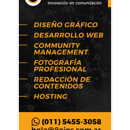
La primera vez que Eva Perón voló en avión lo
hizo desde Morón
Mariana Croce: "Hoy las empresas necesitan
un asesoramiento integral para crecer con
seguridad"
Música, teatro, yoga, danza y mucho más:
Conocé todos los talleres para aprender y
disfrutar en la Zona Oeste