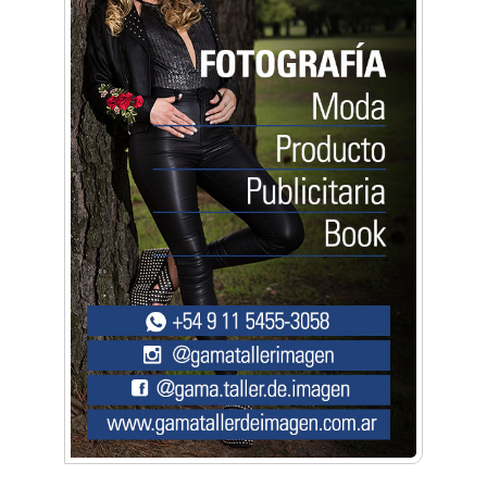
Artística ApasionArte
Artística Catalina
Artística Veral
BAIC Ramos Mejía
Brisé Estudio de Danzas
Buenos Aires Equipar
Bytec Academy