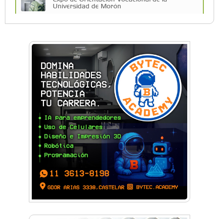
Universidad de Morón
A 19 años de la nevada histórica: ¿puede
volver a nevar en Castelar?
De Castelar a Júpiter: Conocé la historia del
vecino que mapeó la luna hacia la que viaja
Castelar Digital
Dr. Omar Battilana: casi cuatro décadas de
odontología en Castelar con una premisa que
no cambió
Emiliano Brancciari inauguró "El Banquito de
Norita", el nuevo ciclo cultural de la Casa
Museo Nora Cortiñas
No funcionará el Ferrocarril Sarmiento por
cuatro días
¡Sí, prometo! Miles de estudiantes de Morón
prometieron lealtad a la bandera
Empresas, emprendedores y cultura se