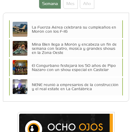
Semana
Mes
Año
La Fuerza Aérea celebrará su cumpleaños en
Morón con los F-16
Mina Bien llega a Morón y encabeza un fin de
semana con teatro, música y grandes shows
en la Zona Oeste
El Congurbano festejará los 50 años de Pipo
Nazaro con un show especial en Castelar
NENE reunió a empresarios de la construcción
y el real estate en La Cantábrica
La Universidad de Morón llevó su innovación
educativa a Estados Unidos
Una compañía teatral de Castelar competirá
por el Premio FEBA Cultura