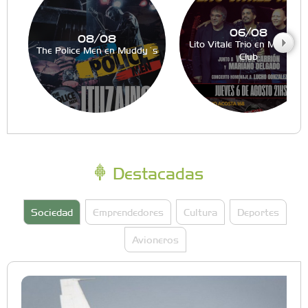
06/08
08/08
Lito Vitale Trio en Muddy´s
The Police Men en Muddy´s
Club
Destacadas
Sociedad
Emprendedores
Cultura
Deportes
Avioneros