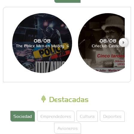
08/08
08/08
The Police Men en Muddy´s
Cineclub Castelar
Destacadas
Sociedad
Emprendedores
Cultura
Deportes
Avioneros