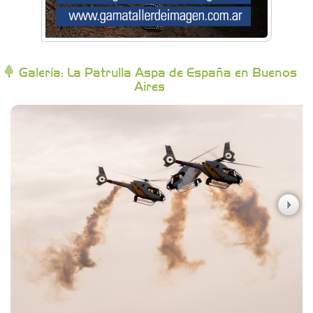
Bytec Academy
Galería: La Patrulla Aspa de España en Buenos
Aires
Campoy Federik - Productores Asesores de
Seguros
Carniceria y granja El Viejo Peña
Casa Berta
Clima Castelar
CONSERVAS YAMASIRO