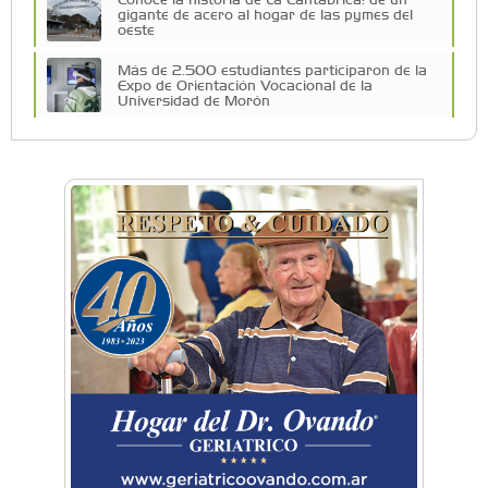
gigante de acero al hogar de las pymes del
oeste
Más de 2.500 estudiantes participaron de la
Expo de Orientación Vocacional de la
Universidad de Morón
A 19 años de la nevada histórica: ¿puede
volver a nevar en Castelar?
De Castelar a Júpiter: Conocé la historia del
vecino que mapeó la luna hacia la que viaja
Castelar Digital
Dr. Omar Battilana: casi cuatro décadas de
odontología en Castelar con una premisa que
no cambió
Emiliano Brancciari inauguró "El Banquito de
Norita", el nuevo ciclo cultural de la Casa
Museo Nora Cortiñas
No funcionará el Ferrocarril Sarmiento por
cuatro días