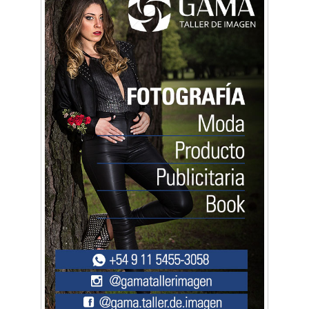
Arq. Horacio Alejandro Sánchez
Artística ApasionArte
Artística Catalina
Artística Veral
BAIC Ramos Mejía
Brisé Estudio de Danzas
Buenos Aires Equipar