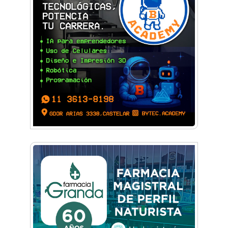
Visita guiada a la Catedral de Morón, el plan
destacado para este fin de semana
Sexo, deseo y vínculos: La Lic. Cecilia Ce llega a
Morón con "Encendé tu motor"
Silvia Villalba presentó Caudal Interno: "Tiene
que ver con el mensaje que quiero entregar
desde mi ser"
Planspiel: Conocé la experiencia educativa en
alemán que reunió a estudiantes de
Hurlingham y Quilmes
El día que Castelar creyó que Los Redondos
tocaban en el Club Argentino
Feria Conurbana: Resistencia Gráfica ante las
pantallas y lo intangible