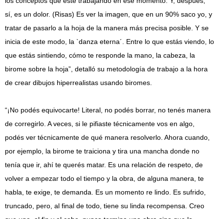
los conceptos que esté trabajando en ese momento. Y, después,
sí, es un dolor. (Risas) Es ver la imagen, que en un 90% saco yo, y
tratar de pasarlo a la hoja de la manera más precisa posible. Y se
inicia de este modo, la `danza eterna´. Entre lo que estás viendo, lo
que estás sintiendo, cómo te responde la mano, la cabeza, la
birome sobre la hoja”, detalló su metodología de trabajo a la hora
de crear dibujos hiperrealistas usando biromes.
“¡No podés equivocarte! Literal, no podés borrar, no tenés manera
de corregirlo. A veces, si le pifiaste técnicamente vos en algo,
podés ver técnicamente de qué manera resolverlo. Ahora cuando,
por ejemplo, la birome te traiciona y tira una mancha donde no
tenía que ir, ahí te querés matar. Es una relación de respeto, de
volver a empezar todo el tiempo y la obra, de alguna manera, te
habla, te exige, te demanda. Es un momento re lindo. Es sufrido,
truncado, pero, al final de todo, tiene su linda recompensa. Creo