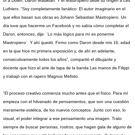
of a Down, Daron Malakian. Y el Mastropiero debe su origen a Les
Luthiers. “Soy completamente fanático. El autor imaginario en el
que ellos basan sus obras es Johann Sebastian Mastropiero. Un
día tuve que hacerme un Facebook y no sabía cómo completar el
Daron, entonces, dije: `Lo más lógico para mí es ponerme
Mastropiero´. Y ahí quedó. Firmo como Daron desde mis 16, edad
en la que hice mi primera exposición y, de ahí en adelante,
consecutivamente todos los años”, compartió el dibujante y
docente que hizo el arte de tapa de la banda Las manos de Filippi
y trabajó con el rapero Magnus Mefisto.
“El proceso creativo comienza mucho antes que el físico. Para mí
empieza con el hilvanado de pensamientos, que son una cuestión
meramente estética, de los nuevos conceptos. Junto con eso, lo
visual, el poder integrar a ese pensamiento una imagen. Trato
siempre de buscar personas, rostros, que hagan gala de alguno de