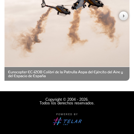
Casa Berta
Clima Castelar
CONSERVAS YAMASIRO
Eurocopter EC-120B Colibrí de la Patrulla Aspa del Ejército del Aire y
Cubanico´s - Cubanitos Rellenos!
del Espacio de España
Damiano Men´s Club
Copyright © 2004 - 2026.
Todos los derechos reservados.
Denisi Market
POWERED BY