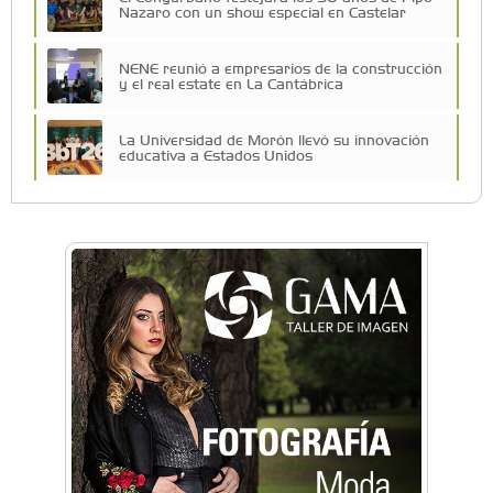
Nazaro con un show especial en Castelar
NENE reunió a empresarios de la construcción
y el real estate en La Cantábrica
La Universidad de Morón llevó su innovación
educativa a Estados Unidos
Una compañía teatral de Castelar competirá
por el Premio FEBA Cultura
La primera vez que Eva Perón voló en avión lo
hizo desde Morón
Mariana Croce: "Hoy las empresas necesitan
un asesoramiento integral para crecer con
seguridad"
Música, teatro, yoga, danza y mucho más:
Conocé todos los talleres para aprender y
disfrutar en la Zona Oeste