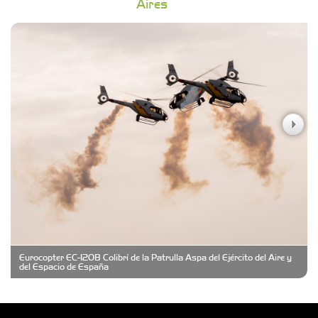
Aires
Campoy Federik - Productores Asesores de
Seguros
Carniceria y granja El Viejo Peña
Casa Berta
Clima Castelar
CONSERVAS YAMASIRO
Eurocopter EC-120B Colibrí de la Patrulla Aspa del Ejército del Aire y
Cubanico´s - Cubanitos Rellenos!
del Espacio de España
Damiano Men´s Club