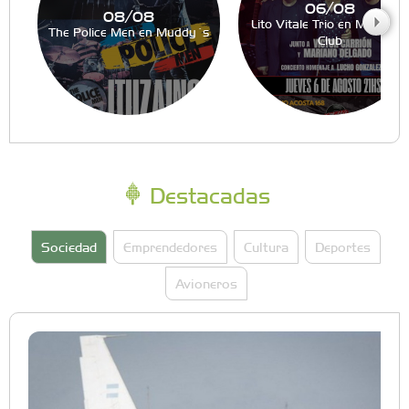
06/08
08/08
Lito Vitale Trio en Muddy´s
The Police Men en Muddy´s
Club
Destacadas
Sociedad
Emprendedores
Cultura
Deportes
Avioneros