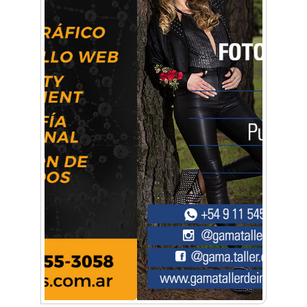
hizo desde Morón
Mariana Croce: "Hoy las empresas necesitan
un asesoramiento integral para crecer con
seguridad"
Música, teatro, yoga, danza y mucho más:
Conocé todos los talleres para aprender y
disfrutar en la Zona Oeste