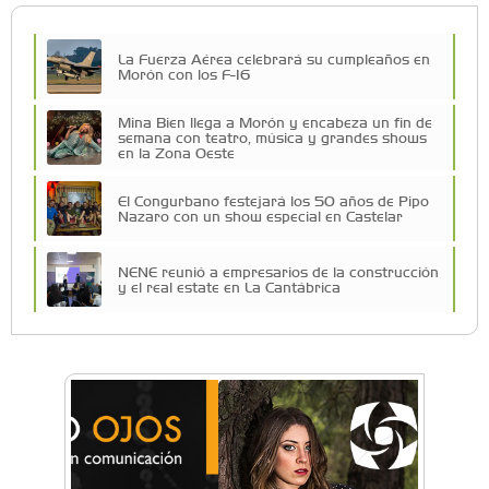
La Fuerza Aérea celebrará su cumpleaños en
Morón con los F-16
Mina Bien llega a Morón y encabeza un fin de
semana con teatro, música y grandes shows
en la Zona Oeste
El Congurbano festejará los 50 años de Pipo
Nazaro con un show especial en Castelar
NENE reunió a empresarios de la construcción
y el real estate en La Cantábrica
La Universidad de Morón llevó su innovación
educativa a Estados Unidos
Una compañía teatral de Castelar competirá
por el Premio FEBA Cultura
La primera vez que Eva Perón voló en avión lo