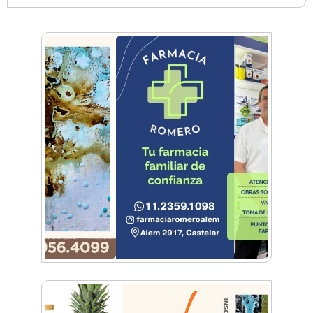
Morón impulsa su polo aeronáutico con la
nueva Mesa Aeronáutica
El Museo Nacional de Aeronáutica recordó la
Guerra de Malvinas con una visita guiada
especial
Morón: Conocé los aviones que combatieron
en la Guerra de Malvinas
Cielos Abiertos: Morón fue sede del evento que
impulsa la inclusión de la mujer en la aviación
Festival aéreo: El cielo de General Rodríguez se
llenó de aviones
Festival aéreo: llega la Convención en Vuelo de
aviones experimentales
Hangar Zero: Conocé el primer museo
aeronáutico privado del país