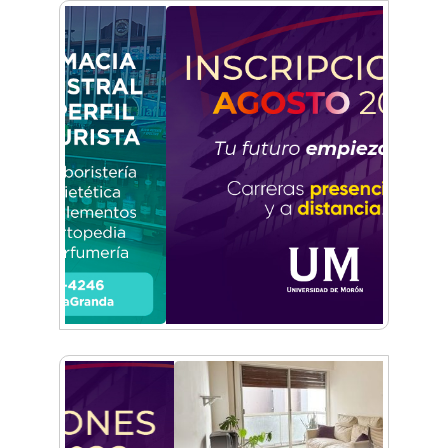
De Castelar a Júpiter: Conocé la historia del
vecino que mapeó la luna hacia la que viaja
Castelar Digital
Dr. Omar Battilana: casi cuatro décadas de
odontología en Castelar con una premisa que
no cambió
Emiliano Brancciari inauguró "El Banquito de
Norita", el nuevo ciclo cultural de la Casa
Museo Nora Cortiñas
No funcionará el Ferrocarril Sarmiento por
cuatro días
¡Sí, prometo! Miles de estudiantes de Morón
prometieron lealtad a la bandera
Empresas, emprendedores y cultura se
reunieron en Expo Morón Se Muestra
Empezá a estudiar en agosto: la Universidad
de Morón abrió las inscripciones para el
segundo cuatrimestre