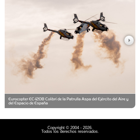
Carniceria y granja El Viejo Peña
Casa Berta
Clima Castelar
CONSERVAS YAMASIRO
Eurocopter EC-120B Colibrí de la Patrulla Aspa del Ejército del Aire y
Cubanico´s - Cubanitos Rellenos!
del Espacio de España
Damiano Men´s Club
Copyright © 2004 - 2026.
Todos los derechos reservados.