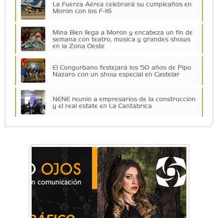
La Fuerza Aérea celebrará su cumpleaños en
Morón con los F-16
Mina Bien llega a Morón y encabeza un fin de
semana con teatro, música y grandes shows
en la Zona Oeste
El Congurbano festejará los 50 años de Pipo
Nazaro con un show especial en Castelar
NENE reunió a empresarios de la construcción
y el real estate en La Cantábrica
La Universidad de Morón llevó su innovación
educativa a Estados Unidos
Una compañía teatral de Castelar competirá
por el Premio FEBA Cultura
La primera vez que Eva Perón voló en avión lo
hizo desde Morón