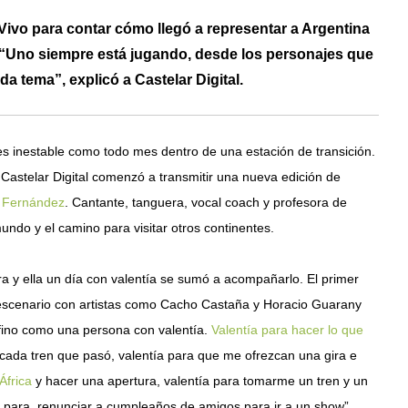
vo para contar cómo llegó a representar a Argentina
 “Uno siempre está jugando, desde los personajes que
a tema”, explicó a Castelar Digital.
 es inestable como todo mes dentro de una estación de transición.
Castelar Digital comenzó a transmitir una nueva edición de
a Fernández
. Cantante, tanguera, vocal coach y profesora de
undo y el camino para visitar otros continentes.
a y ella un día con valentía se sumó a acompañarlo. El primer
escenario con artistas como Cacho Castaña y Horacio Guarany
efino como una persona con valentía.
Valentía para hacer lo que
r cada tren que pasó, valentía para que me ofrezcan una gira e
África
y hacer una apertura, valentía para tomarme un tren y un
ía para renunciar a cumpleaños de amigos para ir a un show”,