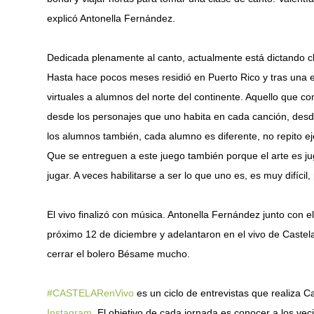
explicó Antonella Fernández.
Dedicada plenamente al canto, actualmente está dictando 
Hasta hace pocos meses residió en Puerto Rico y tras una e
virtuales a alumnos del norte del continente. Aquello que 
desde los personajes que uno habita en cada canción, des
los alumnos también, cada alumno es diferente, no repito eje
Que se entreguen a este juego también porque el arte es jug
jugar. A veces habilitarse a ser lo que uno es, es muy difícil
El vivo finalizó con música. Antonella Fernández junto con e
próximo 12 de diciembre y adelantaron en el vivo de Castela
cerrar el bolero Bésame mucho.
#CASTELARenVivo
es un ciclo de entrevistas que realiza Ca
Instagram
. El objetivo de cada jornada es conocer a los ve