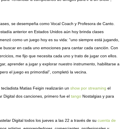
clases, se desempeña como Vocal Coach y Profesora de Canto.
stadía anterior en Estados Unidos aún hoy brinda clases
comenzó como un juego hoy es su vida: “uno siempre está jugando,
de buscar en cada uno emociones para cantar cada canción. Con
rcicios, me fijo que necesita cada uno y trato de jugar con ellos.
ar, aprender a jugar y explorar nuestro instrumento, habilitarse a
, pero el juego es primordial”, completó la vecina.
l tecladista Matias Feigin realizarán un
show por streaming
el
r Digital dos canciones, primero fue el
tango
Nostalgias y para
stelar Digital todos los jueves a las 22 a través de su
cuenta de
cinos artistas, emprendedores, comerciantes, profesionales y