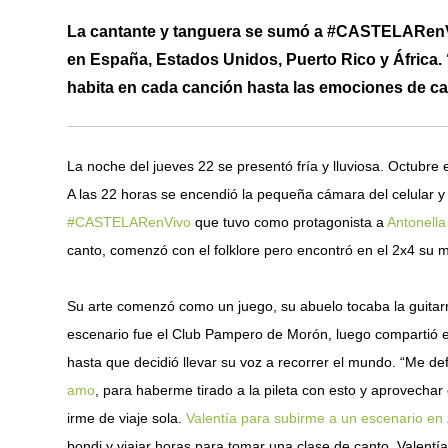
La cantante y tanguera se sumó a #CASTELARenVi
en España, Estados Unidos, Puerto Rico y África.
habita en cada canción hasta las emociones de cad
La noche del jueves 22 se presentó fría y lluviosa. Octubre
A las 22 horas se encendió la pequeña cámara del celular y 
#CASTELARenVivo
que tuvo como protagonista a
Antonell
canto, comenzó con el folklore pero encontró en el 2x4 su m
Su arte comenzó como un juego, su abuelo tocaba la guitarr
escenario fue el Club Pampero de Morón, luego compartió 
hasta que decidió llevar su voz a recorrer el mundo. “Me d
amo
, para haberme tirado a la pileta con esto y aprovecha
irme de viaje sola.
Valentía para subirme a un escenario en 
bondi y viajar horas para tomar una clase de canto. Valent