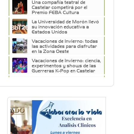
Una compañía teatral de
Castelar competirá por el
Premio FEBA Cultura
La Universidad de Morón llevó
su innovación educativa a
Estados Unidos
Vacaciones de Invierno: todas
las actividades para disfrutar
en la Zona Oeste
Vacaciones de Invierno: ciencia,
experimentos y shows de las
Guerreras K-Pop en Castelar
La histórica FM En Tránsito
cumple 39 años y lo festejará
con un fiestón en Auditorio
Oeste
Sexo, deseo y vínculos: La Lic.
Cecilia Ce llega a Morón con
"Encendé tu motor"
Silvia Villalba presentó Caudal
Interno: "Tiene que ver con el
mensaje que quiero entregar
desde mi ser"