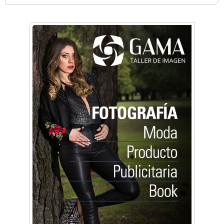
Anahata - Tu comunidad de bienestar y
crecimiento personal
Arq. Horacio Alejandro Sánchez
Artística ApasionArte
Artística Catalina
Artística Veral
BAIC Ramos Mejía