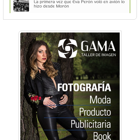
La primera vez que Eva Perón voló en avión lo
hizo desde Morón
Una compañía teatral de Castelar competirá
por el Premio FEBA Cultura
Mariana Croce: "Hoy las empresas necesitan
un asesoramiento integral para crecer con
seguridad"
Música, teatro, yoga, danza y mucho más:
Conocé todos los talleres para aprender y
disfrutar en la Zona Oeste